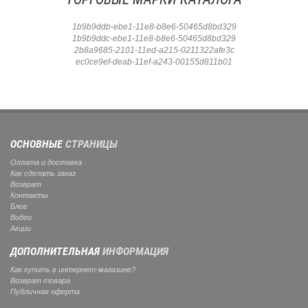
1b9b9ddb-ebe1-11e8-b8e6-50465d8bd329
1b9b9ddc-ebe1-11e8-b8e6-50465d8bd329
2b8a9685-2101-11ed-a215-0211322afe3c
ec0ce9ef-deab-11ef-a243-00155d811b01
ОСНОВНЫЕ
СТРАНИЦЫ
Оплата и доставка
Как сделать заказ
Возврат
Контакты
Блог
Видео
Акции
ДОПОЛНИТЕЛЬНАЯ
ИНФОРМАЦИЯ
Как купить в интернет-магазине?
Возврат товара
Публичная оферта