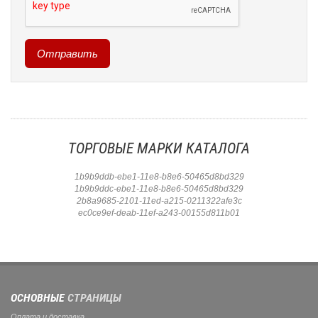
ТОРГОВЫЕ МАРКИ КАТАЛОГА
1b9b9ddb-ebe1-11e8-b8e6-50465d8bd329
1b9b9ddc-ebe1-11e8-b8e6-50465d8bd329
2b8a9685-2101-11ed-a215-0211322afe3c
ec0ce9ef-deab-11ef-a243-00155d811b01
ОСНОВНЫЕ
СТРАНИЦЫ
Оплата и доставка