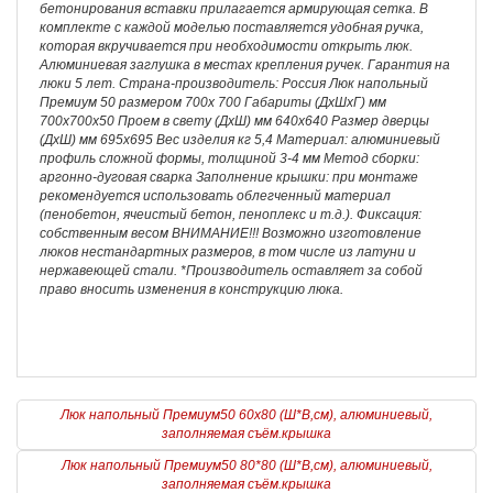
бетонирования вставки прилагается армирующая сетка. В
комплекте с каждой моделью поставляется удобная ручка,
которая вкручивается при необходимости открыть люк.
Алюминиевая заглушка в местах крепления ручек. Гарантия на
люки 5 лет. Страна-производитель: Россия Люк напольный
Премиум 50 размером 700х 700 Габариты (ДхШхГ) мм
700х700х50 Проем в свету (ДхШ) мм 640х640 Размер дверцы
(ДхШ) мм 695х695 Вес изделия кг 5,4 Материал: алюминиевый
профиль сложной формы, толщиной 3-4 мм Метод сборки:
аргонно-дуговая сварка Заполнение крышки: при монтаже
рекомендуется использовать облегченный материал
(пенобетон, ячеистый бетон, пеноплекс и т.д.). Фиксация:
собственным весом ВНИМАНИЕ!!! Возможно изготовление
люков нестандартных размеров, в том числе из латуни и
нержавеющей стали. *Производитель оставляет за собой
право вносить изменения в конструкцию люка.
Люк напольный Премиум50 60х80 (Ш*В,см), алюминиевый,
заполняемая съём.крышка
Люк напольный Премиум50 80*80 (Ш*В,см), алюминиевый,
заполняемая съём.крышка