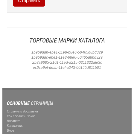
ТОРГОВЫЕ МАРКИ КАТАЛОГА
1b9b9ddb-ebe1-11e8-b8e6-50465d8bd329
1b9b9ddc-ebe1-11e8-b8e6-50465d8bd329
2b8a9685-2101-11ed-a215-0211322afe3c
ec0ce9ef-deab-11ef-a243-00155d811b01
ОСНОВНЫЕ
СТРАНИЦЫ
Оплата и доставка
Как сделать заказ
Возврат
Контакты
Блог