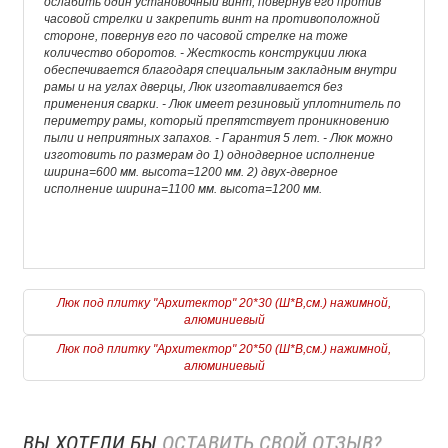
ослабить один установочный винт, повернув его против
часовой стрелки и закрепить винт на противоположной
стороне, повернув его по часовой стрелке на тоже
количество оборотов. - Жесткость конструкции люка
обеспечивается благодаря специальным закладным внутри
рамы и на углах дверцы, Люк изготавливается без
применения сварки. - Люк имеет резиновый уплотнитель по
периметру рамы, который препятствует проникновению
пыли и неприятных запахов. - Гарантия 5 лет. - Люк можно
изготовить по размерам до 1) однодверное исполнение
ширина=600 мм. высота=1200 мм. 2) двух-дверное
исполнение ширина=1100 мм. высота=1200 мм.
Люк под плитку "Архитектор" 20*30 (Ш*В,см.) нажимной,
алюминиевый
Люк под плитку "Архитектор" 20*50 (Ш*В,см.) нажимной,
алюминиевый
ВЫ ХОТЕЛИ БЫ
ОСТАВИТЬ СВОЙ ОТЗЫВ?