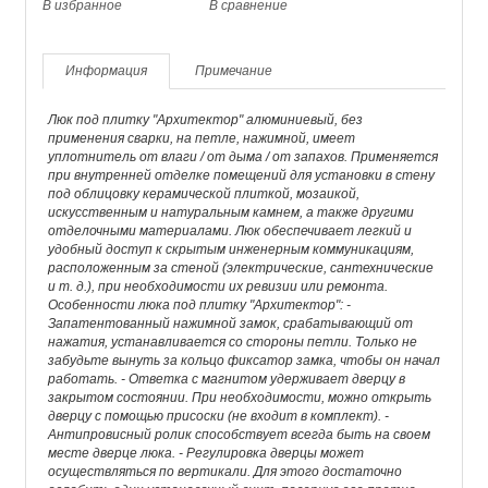
В избранное
В сравнение
Информация
Примечание
Люк под плитку "Архитектор" алюминиевый, без
применения сварки, на петле, нажимной, имеет
уплотнитель от влаги / от дыма / от запахов. Применяется
при внутренней отделке помещений для установки в стену
под облицовку керамической плиткой, мозаикой,
искусственным и натуральным камнем, а также другими
отделочными материалами. Люк обеспечивает легкий и
удобный доступ к скрытым инженерным коммуникациям,
расположенным за стеной (электрические, сантехнические
и т. д.), при необходимости их ревизии или ремонта.
Особенности люка под плитку "Архитектор": -
Запатентованный нажимной замок, срабатывающий от
нажатия, устанавливается со стороны петли. Только не
забудьте вынуть за кольцо фиксатор замка, чтобы он начал
работать. - Ответка с магнитом удерживает дверцу в
закрытом состоянии. При необходимости, можно открыть
дверцу с помощью присоски (не входит в комплект). -
Антипровисный ролик способствует всегда быть на своем
месте дверце люка. - Регулировка дверцы может
осуществляться по вертикали. Для этого достаточно