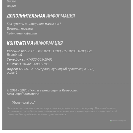
Видео
Акции
ДОПОЛНИТЕЛЬНАЯ
ИНФОРМАЦИЯ
Как купить в интернет-магазине?
Возврат товара
Публичная оферта
КОНТАКТНАЯ
ИНФОРМАЦИЯ
Рабочие часы:
Пн-Пт: 10:00-17:00, Сб: 10:00-16:00, Вс:
Выходной
Телефоны:
+7-923-533-10-01
ОГРНИП
318420500053760
Адрес:
650051, г. Кемерово, Кузнецкий проспект, д. 176,
офис 1
© 2014 - 2026 Люки и вентиляция в Кемерово.
ЛюкСтрой Кемерово.
"Люкстрой.рф"
Наличие или стоимость товаров можно уточнить по телефону. Производители
оставляют за собой право изменять технические характеристики и внешний вид
товаров без предварительного уведомления.