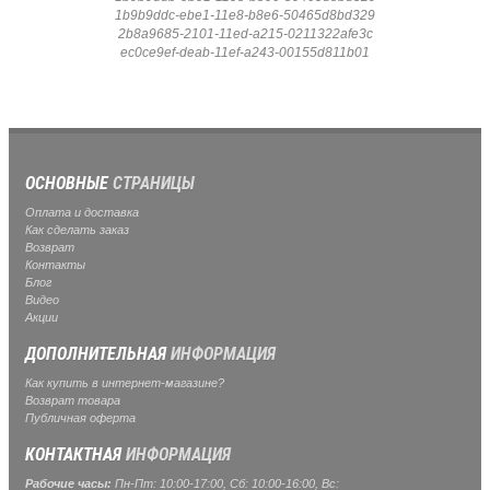
1b9b9ddc-ebe1-11e8-b8e6-50465d8bd329
2b8a9685-2101-11ed-a215-0211322afe3c
ec0ce9ef-deab-11ef-a243-00155d811b01
ОСНОВНЫЕ
СТРАНИЦЫ
Оплата и доставка
Как сделать заказ
Возврат
Контакты
Блог
Видео
Акции
ДОПОЛНИТЕЛЬНАЯ
ИНФОРМАЦИЯ
Как купить в интернет-магазине?
Возврат товара
Публичная оферта
КОНТАКТНАЯ
ИНФОРМАЦИЯ
Рабочие часы:
Пн-Пт: 10:00-17:00, Сб: 10:00-16:00, Вс: