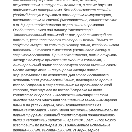
под облицовку керамической плиткой, мозаикой,
искусственным и натуральным камнем, а также другими
отделочными материалами. Люк обеспечивает легкий и
удобный доступ к скрытым инженерным коммуникациям,
расположенным за стеной (электрические, сантехнические
и т. д.), при необходимости их ревизии или ремонта.
Особенности люка под плитку "Архитектор": -
Запатентованный нажимной замок, срабатывающий от
нажатия, устанавливается со стороны петли. Только не
забудьте вынуть за кольцо фиксатор замка, чтобы он начал
работать. - Ответка с магнитом удерживает дверцу в
закрытом состоянии. При необходимости, можно открыть
дверцу с помощью присоски (не входит в комплект). -
Антипровисный ролик способствует всегда быть на своем
месте дверце люка. - Регулировка дверцы может
осуществляться по вертикали. Для этого достаточно
ослабить один установочный винт, повернув его против
часовой стрелки и закрепить винт на противоположной
стороне, повернув его по часовой стрелке на тоже
количество оборотов. - Жесткость конструкции люка
обеспечивается благодаря специальным закладным внутри
рамы и на углах дверцы, Люк изготавливается без
применения сварки. - Люк имеет резиновый уплотнитель по
периметру рамы, который препятствует проникновению
пыли и неприятных запахов. - Гарантия 5 лет. - Люк можно
изготовить по размерам до 1) однодверное исполнение
ширина=600 мм. высота=1200 мм. 2) двух-дверное