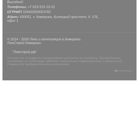
Выходной
Телефоны:
+7-923-533-10-01
ОГРНИП
318420500053760
Адрес:
650051, г. Кемерово, Кузнецкий проспект, д. 176,
офис 1
© 2014 - 2026 Люки и вентиляция в Кемерово.
ЛюкСтрой Кемерово.
"Люкстрой.рф"
Наличие или стоимость товаров можно уточнить по телефону. Производители
оставляют за собой право изменять технические характеристики и внешний вид
товаров без предварительного уведомления.