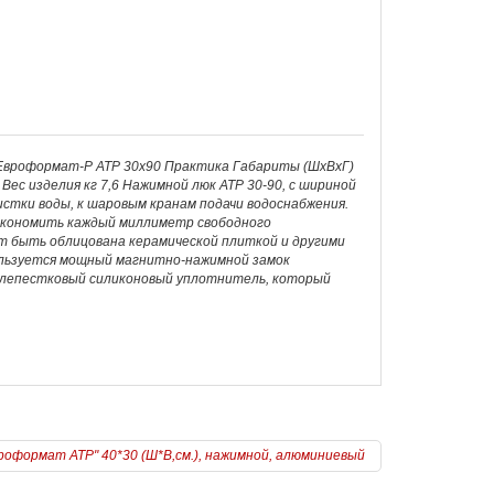
 Евроформат-Р АТР 30х90 Практика Габариты (ШхВхГ)
Вес изделия кг 7,6 Нажимной люк АТР 30-90, с шириной
истки воды, к шаровым кранам подачи водоснабжения.
экономить каждый миллиметр свободного
т быть облицована керамической плиткой и другими
ользуется мощный магнитно-нажимной замок
 лепестковый силиконовый уплотнитель, который
роформат АТР" 40*30 (Ш*В,см.), нажимной, алюминиевый