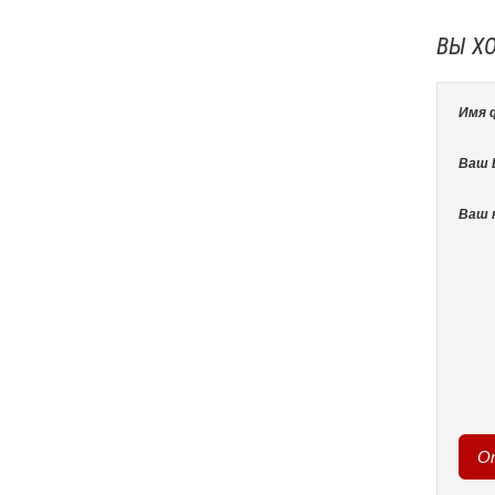
ВЫ Х
Имя 
Ваш E
Ваш 