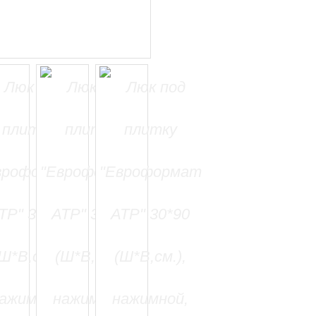
=======================