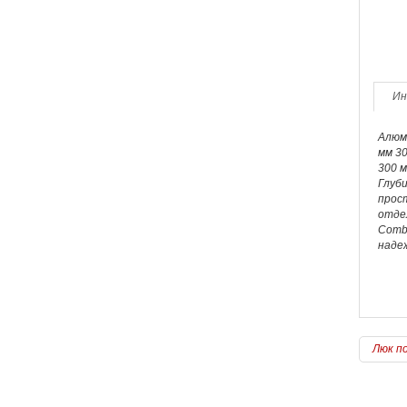
Ин
Алюм
мм 30
300 м
Глуб
прос
отде
Comb
наде
Люк по