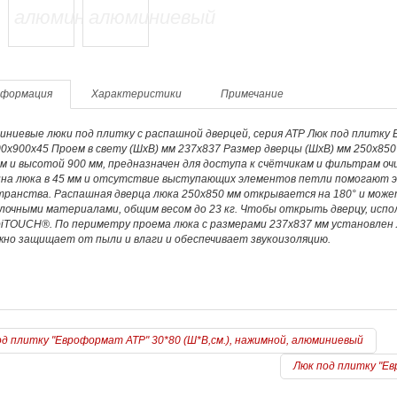
формация
Характеристики
Примечание
иниевые люки под плитку с распашной дверцей, серия АТР Люк под плитку
0х900х45 Проем в свету (ШхВ) мм 237х837 Размер дверцы (ШхВ) мм 250х850 
м и высотой 900 мм, предназначен для доступа к счётчикам и фильтрам оч
ина люка в 45 мм и отсутствие выступающих элементов петли помогают 
транства. Распашная дверца люка 250х850 мм открывается на 180° и може
лочными материалами, общим весом до 23 кг. Чтобы открыть дверцу, исп
iTOUCH®. По периметру проема люка с размерами 237х837 мм установлен
жно защищает от пыли и влаги и обеспечивает звукоизоляцию.
д плитку "Евроформат АТР" 30*80 (Ш*В,см.), нажимной, алюминиевый
Люк под плитку "Ев