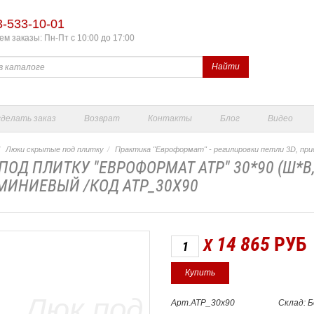
3-533-10-01
м заказы: Пн-Пт с 10:00 до 17:00
Найти
сделать заказ
Возврат
Контакты
Блог
Видео
Люки скрытые под плитку
Практика "Евроформат" - регилировки петли 3D, при
ПОД ПЛИТКУ "ЕВРОФОРМАТ АТР" 30*90 (Ш*В
ИНИЕВЫЙ /КОД АТР_30Х90
14 865
РУБ
X
Арт.АТР_30х90
Склад: 