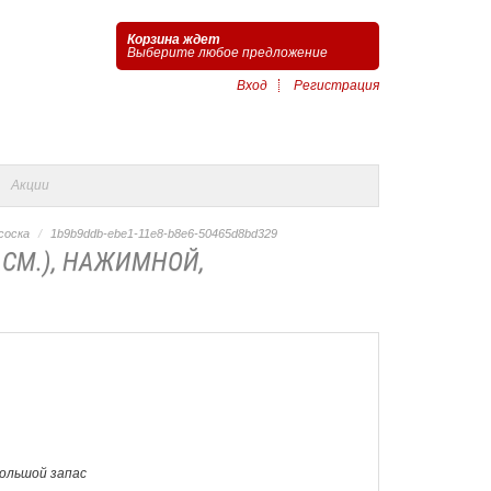
Корзина ждет
Выберите любое предложение
Вход
Регистрация
Акции
соска
1b9b9ddb-ebe1-11e8-b8e6-50465d8bd329
,СМ.), НАЖИМНОЙ,
Большой запас