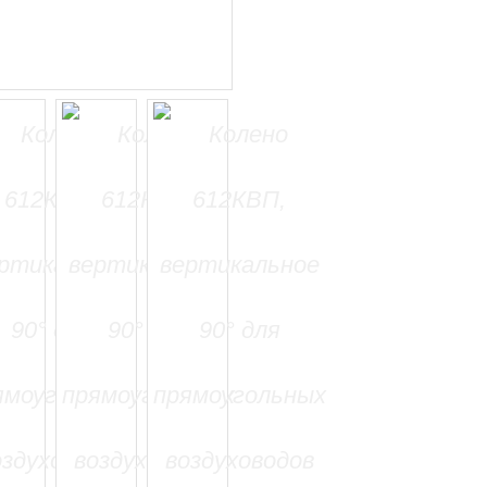
=======================