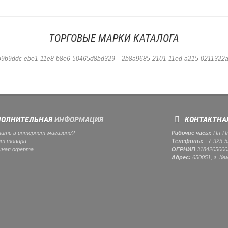
ТОРГОВЫЕ МАРКИ КАТАЛОГА
b9b9ddc-ebe1-11e8-b8e6-50465d8bd329
2b8a9685-2101-11ed-a215-0211322a
ОЛНИТЕЛЬНАЯ
ИНФОРМАЦИЯ
КОНТАКТНА
пить в интернет-магазине?
Рабочие часы:
Пн-Пт:
ат товара
Телефоны:
+7-923-5
чная оферта
ОГРНИП
3184205000
Адрес:
650051, г. Ке