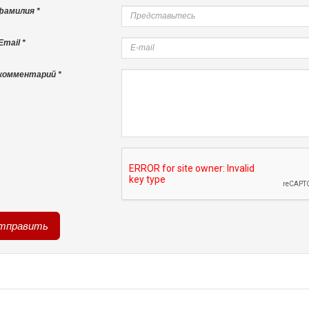
фамилия *
mail *
комментарий *