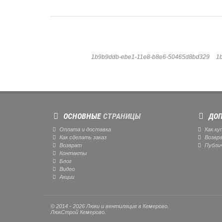
1b9b9ddb-ebe1-11e8-b8e6-50465d8bd329
1
ОСНОВНЫЕ
СТРАНИЦЫ
ДОП
Оплата и доставка
Как ку
Как сделать заказ
Возвр
Возврат
Публи
Контакты
Блог
Видео
Акции
© 2014 - 2026 Люки и вентиляция в Кемерово.
ЛюкСтрой Кемерово.