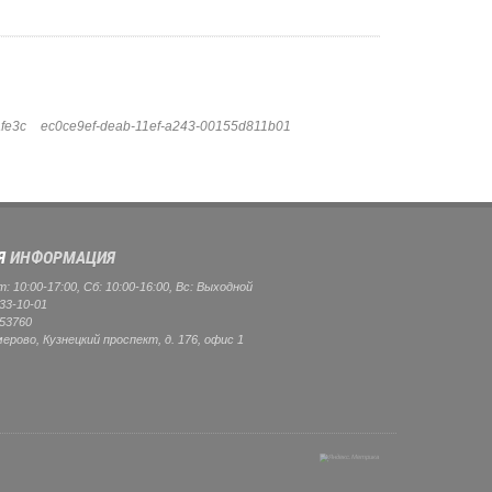
fe3c
ec0ce9ef-deab-11ef-a243-00155d811b01
Я
ИНФОРМАЦИЯ
 10:00-17:00, Сб: 10:00-16:00, Вс: Выходной
33-10-01
53760
мерово, Кузнецкий проспект, д. 176, офис 1