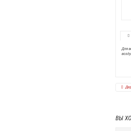
станет абсолютно незаметным. Для
обустройства такой конструкции можно
использовать
люки от компании "Практика"
.
Подробнее
Для в
возду
Дер
ВЫ Х