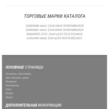
ТОРГОВЫЕ МАРКИ КАТАЛОГА
1b9b9ddb-ebe1-11e8-b8e6-50465d8bd329
1b9b9ddc-ebe1-11e8-b8e6-50465d8bd329
2b8a9685-2101-11ed-a215-0211322afe3c
ec0ce9ef-deab-11ef-a243-00155d811b01
ОСНОВНЫЕ
СТРАНИЦЫ
Оплата и доставка
Как сделать заказ
Возврат
Контакты
Блог
Видео
Акции
ДОПОЛНИТЕЛЬНАЯ
ИНФОРМАЦИЯ