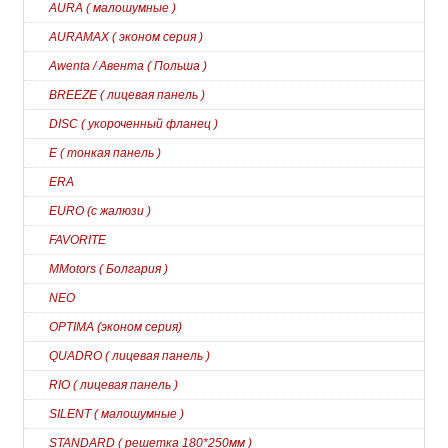
AURA ( малошумные )
AURAMAX ( эконом серия )
Awenta / Авента ( Польша )
BREEZE ( лицевая панель )
DISC ( укороченный фланец )
E ( тонкая панель )
ERA
EURO (с жалюзи )
FAVORITE
MMotors ( Болгария )
NEO
OPTIMA (эконом серия)
QUADRO ( лицевая панель )
RIO ( лицевая панель )
SILENT ( малошумные )
STANDARD ( решетка 180*250мм )