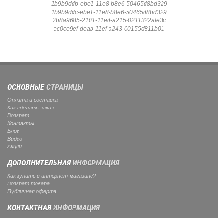
1b9b9ddb-ebe1-11e8-b8e6-50465d8bd329
1b9b9ddc-ebe1-11e8-b8e6-50465d8bd329
2b8a9685-2101-11ed-a215-0211322afe3c
ec0ce9ef-deab-11ef-a243-00155d811b01
ОСНОВНЫЕ
СТРАНИЦЫ
Оплата и доставка
Как сделать заказ
Возврат
Контакты
Блог
Видео
Акции
ДОПОЛНИТЕЛЬНАЯ
ИНФОРМАЦИЯ
Как купить в интернет-магазине?
Возврат товара
Публичная оферта
КОНТАКТНАЯ
ИНФОРМАЦИЯ