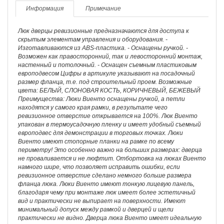
Информация
Примечание
Люк дверцы ревизионные предназначаются для доступа к
скрытым элементам управления и оборудования. -
Изготавливаются из ABS-пластика. - Оснащены ручкой. -
Возможен как правосторонний, так и левосторонний монтаж,
настенный и потолочный. - Оснащен съемным пластиковым
европодвесом Цифры в артикуле указывают на посадочный
размер фланца, т.е. под строительный проем. Возможные
цвета: БЕЛЫЙ, СЛОНОВАЯ КОСТЬ, КОРИЧНЕВЫЙ, БЕЖЕВЫЙ
Преимущества: Люки Виенто оснащены ручкой, а петли
находятся у самого края рамки, в результате чего
ревизионное отверстие открывается на 100%. Люк Виенто
упакован в термоусадочную пленку и имеет удобный съемный
европодвес для демонстрации в торговых точках. Люки
Виенто имеют стопорные планки на рамке по всему
периметру! Это особенно важно на больших размерах: дверца
не проваливается и не люфтит. Отбортовка на люках Виенто
намного шире, что позволяет исправить ошибки, если
ревизионное отверстие сделано немного больше размера
фланца люка. Люки Виенто имеют тонкую лицевую панель,
благодаря чему при монтаже люк имеет более эстетичный
вид и практически не выпирает на поверхности. Имеют
минимальный допуск между рамкой и дверцей и щели
практически не видно. Дверца люка Виенто имеет идеальную