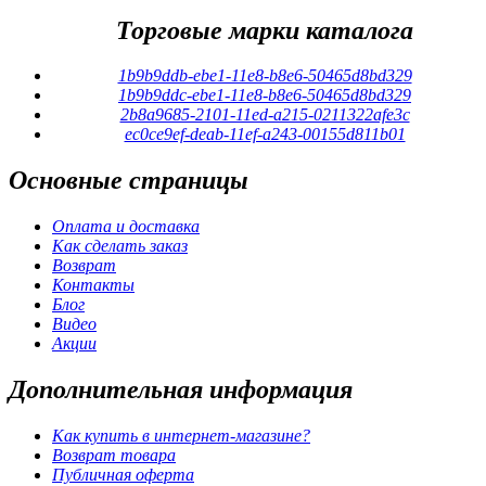
Торговые марки каталога
1b9b9ddb-ebe1-11e8-b8e6-50465d8bd329
1b9b9ddc-ebe1-11e8-b8e6-50465d8bd329
2b8a9685-2101-11ed-a215-0211322afe3c
ec0ce9ef-deab-11ef-a243-00155d811b01
Основные
страницы
Оплата и доставка
Как сделать заказ
Возврат
Контакты
Блог
Видео
Акции
Дополнительная
информация
Как купить в интернет-магазине?
Возврат товара
Публичная оферта