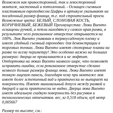
Возможен как правосторонний, так и левосторонний
монтаж, настенный и потолочный. - Оснащен съемным
пластиковым европодвесом Цифры в артикуле указывают на
посадочный размер фланца, т.е. под строительный проем.
Возможные цвета: БЕЛЫЙ, СЛОНОВАЯ КОСТЬ,
КОРИЧНЕВЫЙ, БЕЖЕВЫЙ Преимущества: Люки Виенто
оснащены ручкой, а петли находятся у самого края рамки, в
результате чего ревизионное отверстие открывается на
100%. Люк Виенто упакован в термоусадочную пленку и
имеет удобный съемный европодвес для демонстрации в
торговых точках. Люки Виенто имеют стопорные планки на
рамке по всему периметру! Это особенно важно на больших
размерах: дверца не проваливается и не люфтит.
Отбортовка на люках Виенто намного шире, что позволяет
исправить ошибки, если ревизионное отверстие сделано
немного больше размера фланца люка. Люки Виенто имеют
тонкую лицевую панель, благодаря чему при монтаже люк
имеет более эстетичный вид и практически не выпирает на
поверхности. Имеют минимальный допуск между рамкой и
дверцей и щели практически не видно. Дверца люка Виенто
имеет идеальную гладкую поверхность без рисунков и
технологических отпечатков. вес, кг 0,518 объем, куб метр
0,005667
Размер по высоте, см.: