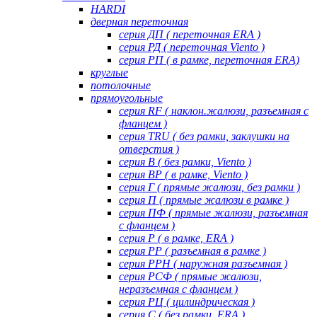
HARDI
дверная переточная
серия ДП ( переточная ERA )
серия РД ( переточная Viento )
серия РП ( в рамке, переточная ERA)
круглые
потолочные
прямоугольные
серия RF ( наклон.жалюзи, разъемная с
фланцем )
серия TRU ( без рамки, заклушки на
отверстия )
серия В ( без рамки, Viento )
серия ВР ( в рамке, Viento )
серия Г ( прямые жалюзи, без рамки )
серия П ( прямые жалюзи в рамке )
серия ПФ ( прямые жалюзи, разъемная
с фланцем )
серия Р ( в рамке, ERA )
серия РР ( разъемная в рамке )
серия РРН ( наружная разъемная )
серия РСФ ( прямые жалюзи,
неразъемная с фланцем )
серия РЦ ( цилиндрическая )
серия С ( без рамки, ERA )