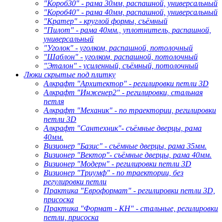
"Короб30" - рама 30мм, распашной, универсальный
"Короб40" - рама 40мм, распашной, универсальный
"Кратер" - круглой формы, съёмный
"Пилот" - рама 40мм., уплотнитель, распашной,
универсальный
"Уголок" - уголком, распашной, потолочный
"Шаблон" - уголком, распашной, потолочный
"Эталон" - усиленный, съёмный, потолочный
Люки скрытые под плитку
Алкрафт "Архитектор" - регилировки петли 3D
Алкрафт "Инженер2" - регилировки, стальная
петля
Алкрафт "Механик" - по траектории, регилировки
петли 3D
Алкрафт "Сантехник"- съёмные дверцы, рама
40мм.
Визионер "Базис" - съёмные дверцы, рама 35мм.
Визионер "Вектор"- съёмные дверцы, рама 40мм.
Визионер "Модерн" - регилировки петли 3D
Визионер "Триумф" - по траектории, без
регулировки петли
Практика "Евроформат" - регилировки петли 3D,
присоска
Практика "Формат - КН" - стальные, регилировки
петли, присоска