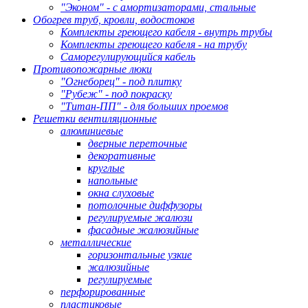
"Эконом" - с амортизаторами, стальные
Обогрев труб, кровли, водостоков
Комплекты греющего кабеля - внутрь трубы
Комплекты греющего кабеля - на трубу
Саморегулирующийся кабель
Противопожарные люки
"Огнеборец" - под плитку
"Рубеж" - под покраску
"Титан-ПП" - для больших проемов
Решетки вентиляционные
алюминиевые
дверные переточные
декоративные
круглые
напольные
окна слуховые
потолочные диффузоры
регулируемые жалюзи
фасадные жалюзийные
металлические
горизонтальные узкие
жалюзийные
регулируемые
перфорированные
пластиковые