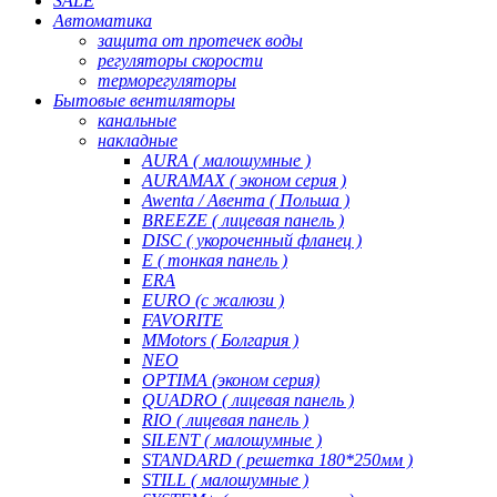
SALE
Автоматика
защита от протечек воды
регуляторы скорости
терморегуляторы
Бытовые вентиляторы
канальные
накладные
AURA ( малошумные )
AURAMAX ( эконом серия )
Awenta / Авента ( Польша )
BREEZE ( лицевая панель )
DISC ( укороченный фланец )
E ( тонкая панель )
ERA
EURO (с жалюзи )
FAVORITE
MMotors ( Болгария )
NEO
OPTIMA (эконом серия)
QUADRO ( лицевая панель )
RIO ( лицевая панель )
SILENT ( малошумные )
STANDARD ( решетка 180*250мм )
STILL ( малошумные )