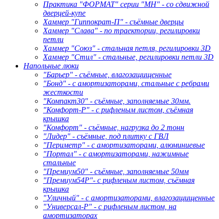
Практика "ФОРМАТ" серии "МН" - со сдвижной
дверцей-купе
Хаммер "Гиппократ-П" - съёмные дверцы
Хаммер "Слава" - по траектории, регилировки
петли
Хаммер "Союз" - стальная петля, регилировки 3D
Хаммер "Стил" - стальные, регилировки петли 3D
Напольные люки
"Барьер" - съёмные, влагозащищенные
"Бонд" - с амортизаторами, стальные с ребрами
жесткости
"Компакт30" - съёмные, заполняемые 30мм.
"Комфорт-Р" - с рифленым листом, съёмная
крышка
"Комфорт" - съёмные, нагрузка до 2 тонн
"Лидер" - съёмные, под плитку с ГВЛ
"Периметр" - с амортизаторами, алюминиевые
"Портал" - с амортизаторами, нажимные
стальные
"Премиум50" - съёмные, заполняемые 50мм
"Премиум54Р"- с рифленым листом, съёмная
крышка
"Уличный" - с амортизаторами, влагозащищенные
"Универсал-Р" - с рифленым листом, на
амортизаторах