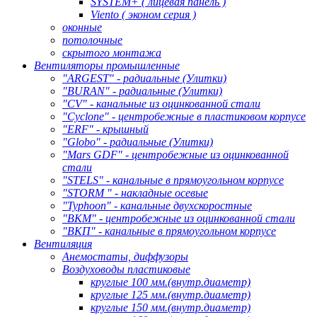
SYSTEM+ ( лицевая панель )
Viento ( эконом серия )
оконные
потолочные
скрытого монтажа
Вентиляторы промышленные
"ARGEST" - радиальные (Улитки)
"BURAN" - радиальные (Улитки)
"CV" - канальные из оцинкованной стали
"Cyclone" - центробежные в пластиковом корпусе
"ERF" - крышный
"Globo" - радиальные (Улитки)
"Mars GDF" - центробежные из оцинкованной
стали
"STELS" - канальные в прямоугольном корпусе
"STORM " - накладные осевые
"Typhoon" - канальные двухскоростные
"ВКМ" - центробежные из оцинкованной стали
"ВКП" - канальные в прямоугольном корпусе
Вентиляция
Анемостаты, диффузоры
Воздуховоды пластиковые
круглые 100 мм.(внутр.диаметр)
круглые 125 мм.(внутр.диаметр)
круглые 150 мм.(внутр.диаметр)