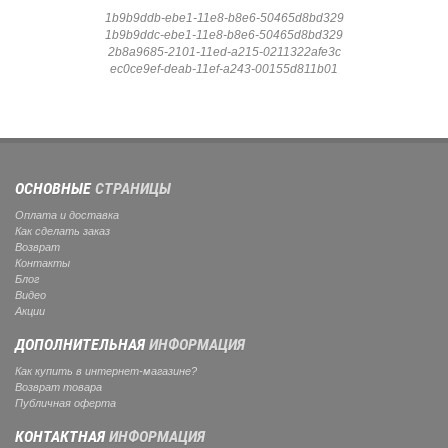
1b9b9ddb-ebe1-11e8-b8e6-50465d8bd329
1b9b9ddc-ebe1-11e8-b8e6-50465d8bd329
2b8a9685-2101-11ed-a215-0211322afe3c
ec0ce9ef-deab-11ef-a243-00155d811b01
ОСНОВНЫЕ
СТРАНИЦЫ
Оплата и доставка
Как сделать заказ
Возврат
Контакты
Блог
Видео
Акции
ДОПОЛНИТЕЛЬНАЯ
ИНФОРМАЦИЯ
Как купить в интернет-магазине?
Возврат товара
Публичная оферта
КОНТАКТНАЯ
ИНФОРМАЦИЯ