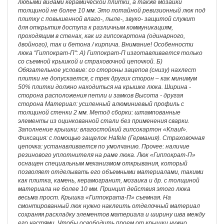
любыми видами керамической плитки, а также мозаики
толщиной не более 10 мм. Это потайной ревизионный люк под
плитку с повышенной влаго-, пыле-, звуко- защитой служит
для открытия доступа к различным коммуникациям,
проходящим в стенах, как из гипсокартона (одинарного,
двойного), так и бетона / кирпича. Внимание! Особенности
люка "Гиппократ-П": А) Гиппократ-П изготавливается только
со съемной крышкой и страховочной цепочкой. Б)
Обязательное условие: со стороны зацепов (снизу) нахлест
плитки не допускается, с трех других сторон – как минимум
50% плитки должно находиться на крышке люка. Ширина -
сторона расположения петли и замков Высота - другая
сторона Материал: усиленный алюминиевый профиль с
толщиной стенки 2 мм. Метод сборки: штампованные
элементы из оцинкованной стали без применения сварки.
Заполнение крышки: влагостойкий гипсокартон «Knauf».
Фиксация: с помощью защелок Hafele (Германия). Страховочная
цепочка: устанавливается по умолчанию. Прочее: наличие
резинового уплотнителя на раме люка. Люк «Гиппократ-П»
оснащен специальным механизмом открывания, который
позволяет отделывать его объемными материалами, такими
как плитка, камень, керамогранит, мозаика и др. с толщиной
материала не более 10 мм. Принцип действия этого люка
весьма прост. Крышка «Гиппократа-П» съемная. На
смонтированный люк нужно наклеить отделочный материал
сохраняя раскладку элементов материала и ширину шва между
его частями. Чтобы освободить проем от крышки нужно