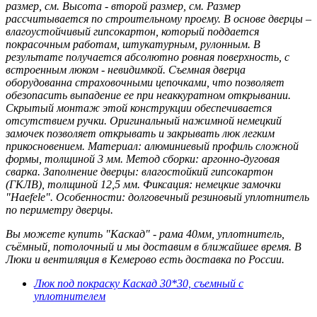
размер, см. Высота - второй размер, см. Размер
рассчитывается по строительному проему. В основе дверцы –
влагоустойчивый гипсокартон, который поддается
покрасочным работам, штукатурным, рулонным. В
результате получается абсолютно ровная поверхность, с
встроенным люком - невидимкой. Съемная дверца
оборудованна страховочными цепочками, что позволяет
обезопасить выпадение ее при неаккуратном открывании.
Скрытый монтаж этой конструкции обеспечивается
отсутствием ручки. Оригинальный нажимной немецкий
замочек позволяет открывать и закрывать люк легким
прикосновением. Материал: алюминиевый профиль сложной
формы, толщиной 3 мм. Метод сборки: аргонно-дуговая
сварка. Заполнение дверцы: влагостойкий гипсокартон
(ГКЛВ), толщиной 12,5 мм. Фиксация: немецкие замочки
"Haefele". Особенности: долговечный резиновый уплотнитель
по периметру дверцы.
Вы можете купить "Каскад" - рама 40мм, уплотнитель,
съёмный, потолочный и мы доставим в ближайшее время. В
Люки и вентиляция в Кемерово есть доставка по России.
Люк под покраску Каскад 30*30, съемный с
уплотнителем