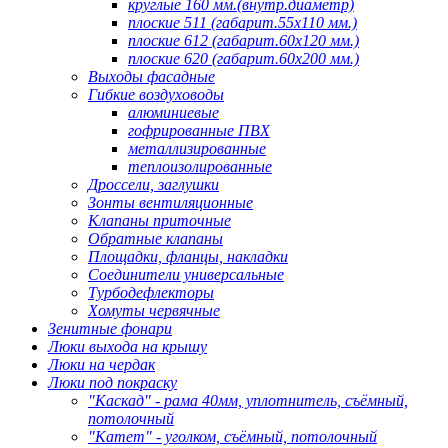
круглые 160 мм.(внутр.диаметр)
плоские 511 (габарит.55х110 мм.)
плоские 612 (габарит.60х120 мм.)
плоские 620 (габарит.60х200 мм.)
Выходы фасадные
Гибкие воздуховоды
алюминиевые
гофрированные ПВХ
металлизированные
теплоизолированные
Дроссели, заглушки
Зонты вентиляционные
Клапаны приточные
Обратные клапаны
Площадки, фланцы, накладки
Соединители универсальные
Турбодефлекторы
Хомуты червячные
Зенитные фонари
Люки выхода на крышу
Люки на чердак
Люки под покраску
"Каскад" - рама 40мм, уплотнитель, съёмный,
потолочный
"Катет" - уголком, съёмный, потолочный