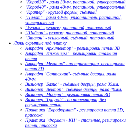
"Короб30" - рама 30мм, распашной, универсальный
"Короб40" - рама 40мм, распашной, универсальный
"Кратер" - круглой формы, съёмный
"Пилот" - рама 40мм., уплотнитель, распашной,
универсальный
"Уголок" - уголком, распашной, потолочный
"Шаблон" - уголком, распашной, потолочный
"Эталон" - усиленный, съёмный, потолочный
Люки скрытые под плитку
Алкрафт "Архитектор" - регилировки петли 3D
Алкрафт "Инженер2" - регилировки, стальная
петля
Алкрафт "Механик" - по траектории, регилировки
петли 3D
Алкрафт "Сантехник"- съёмные дверцы, рама
40мм.
Визионер "Базис" - съёмные дверцы, рама 35мм.
Визионер "Вектор"- съёмные дверцы, рама 40мм.
Визионер "Модерн" - регилировки петли 3D
Визионер "Триумф" - по траектории, без
регулировки петли
Практика "Евроформат" - регилировки петли 3D,
присоска
Практика "Формат - КН" - стальные, регилировки
петли, присоска