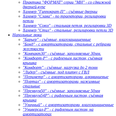
Практика "ФОРМАТ" серии "МН" - со сдвижной
дверцей-купе
Хаммер "Гиппократ-П" - съёмные дверцы
Хаммер "Слава" - по траектории, регилировки
петли
Хаммер "Союз" - стальная петля, регилировки 3D
Хаммер "Стил" - стальные, регилировки петли 3D
Напольные люки
"Барьер" - съёмные, влагозащищенные
"Бонд" - с амортизаторами, стальные с ребрами
жесткости
"Компакт30" - съёмные, заполняемые 30мм.
"Комфорт-Р" - с рифленым листом, съёмная
крышка
"Комфорт" - съёмные, нагрузка до 2 тонн
"Лидер" - съёмные, под плитку с ГВЛ
"Периметр" - с амортизаторами, алюминиевые
"Портал" - с амортизаторами, нажимные
стальные
"Премиум50" - съёмные, заполняемые 50мм
"Премиум54Р"- с рифленым листом, съёмная
крышка
"Уличный" - с амортизаторами, влагозащищенные
"Универсал-Р" - с рифленым листом, на
амортизаторах