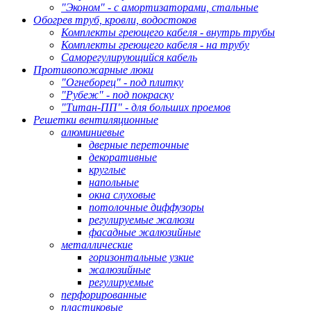
"Эконом" - с амортизаторами, стальные
Обогрев труб, кровли, водостоков
Комплекты греющего кабеля - внутрь трубы
Комплекты греющего кабеля - на трубу
Саморегулирующийся кабель
Противопожарные люки
"Огнеборец" - под плитку
"Рубеж" - под покраску
"Титан-ПП" - для больших проемов
Решетки вентиляционные
алюминиевые
дверные переточные
декоративные
круглые
напольные
окна слуховые
потолочные диффузоры
регулируемые жалюзи
фасадные жалюзийные
металлические
горизонтальные узкие
жалюзийные
регулируемые
перфорированные
пластиковые