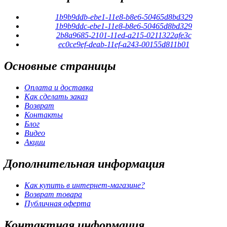
1b9b9ddb-ebe1-11e8-b8e6-50465d8bd329
1b9b9ddc-ebe1-11e8-b8e6-50465d8bd329
2b8a9685-2101-11ed-a215-0211322afe3c
ec0ce9ef-deab-11ef-a243-00155d811b01
Основные
страницы
Оплата и доставка
Как сделать заказ
Возврат
Контакты
Блог
Видео
Акции
Дополнительная
информация
Как купить в интернет-магазине?
Возврат товара
Публичная оферта
Контактная
информация