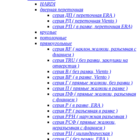
HARDI
дверная переточная
серия ДП ( переточная ERA )
серия РД ( переточная Viento )
серия РП ( в рамке, переточная ERA)
круглые
потолочные
прямоугольные
серия RF ( наклон.жалюзи, разъемная с
фланцем )
серия TRU ( без рамки, заклушки на
отверстия )
серия В ( без рамки, Viento )
серия ВР ( в рамке, Viento )
серия Г ( прямые жалюзи, без рамки )
серия П ( прямые жалюзи в рамке )
серия ПФ ( прямые жалюзи, разъемная
с фланцем )
серия Р ( в рамке, ERA )
серия РР ( разъемная в рамке )
серия РРН ( наружная разъемная )
серия РСФ ( прямые жалюзи,
неразъемная с фланцем )
серия РЦ ( цилиндрическая )
серия С ( без рамки, ERA )