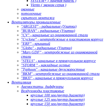
SYSTEM+ ( лицевая панель )
Viento ( эконом серия )
оконные
потолочные
скрытого монтажа
Вентиляторы промышленные
"ARGEST" - радиальные (Улитки)
"BURAN" - радиальные (Улитки)
"CV" - канальные из оцинкованной стали
"Cyclone" - центробежные в пластиковом корпусе
"ERF" - крышный
"Globo" - радиальные (Улитки)
"Mars GDF" - центробежные из оцинкованной
стали
"STELS" - канальные в прямоугольном корпусе
"STORM " - накладные осевые
"Typhoon" - канальные двухскоростные
"ВКМ" - центробежные из оцинкованной стали
"ВКП" - канальные в прямоугольном корпусе
Вентиляция
Анемостаты, диффузоры
Воздуховоды пластиковые
круглые 100 мм.(внутр.диаметр)
круглые 125 мм.(внутр.диаметр)
круглые 150 мм.(внутр.диаметр)