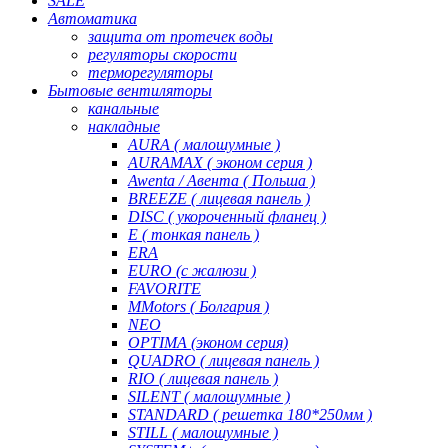
SALE
Автоматика
защита от протечек воды
регуляторы скорости
терморегуляторы
Бытовые вентиляторы
канальные
накладные
AURA ( малошумные )
AURAMAX ( эконом серия )
Awenta / Авента ( Польша )
BREEZE ( лицевая панель )
DISC ( укороченный фланец )
E ( тонкая панель )
ERA
EURO (с жалюзи )
FAVORITE
MMotors ( Болгария )
NEO
OPTIMA (эконом серия)
QUADRO ( лицевая панель )
RIO ( лицевая панель )
SILENT ( малошумные )
STANDARD ( решетка 180*250мм )
STILL ( малошумные )