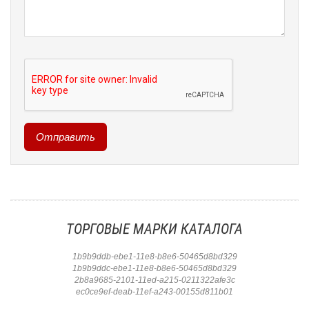
ТОРГОВЫЕ МАРКИ КАТАЛОГА
1b9b9ddb-ebe1-11e8-b8e6-50465d8bd329
1b9b9ddc-ebe1-11e8-b8e6-50465d8bd329
2b8a9685-2101-11ed-a215-0211322afe3c
ec0ce9ef-deab-11ef-a243-00155d811b01