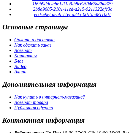
1b9b9ddc-ebe1-11e8-b8e6-50465d8bd329
2b8a9685-2101-11ed-a215-0211322afe3c
ec0ce9ef-deab-11ef-a243-00155d811b01
Основные
страницы
Оплата и доставка
Как сделать заказ
Возврат
Контакты
Блог
Видео
Акции
Дополнительная
информация
Как купить в интернет-магазине?
Возврат товара
Публичная оферта
Контактная
информация
Рабочие часы:
Пн-Пт: 10:00-17:00, Сб: 10:00-16:00, Вс: