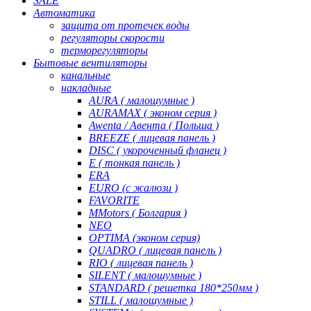
SALE
Автоматика
защита от протечек воды
регуляторы скорости
терморегуляторы
Бытовые вентиляторы
канальные
накладные
AURA ( малошумные )
AURAMAX ( эконом серия )
Awenta / Авента ( Польша )
BREEZE ( лицевая панель )
DISC ( укороченный фланец )
E ( тонкая панель )
ERA
EURO (с жалюзи )
FAVORITE
MMotors ( Болгария )
NEO
OPTIMA (эконом серия)
QUADRO ( лицевая панель )
RIO ( лицевая панель )
SILENT ( малошумные )
STANDARD ( решетка 180*250мм )
STILL ( малошумные )