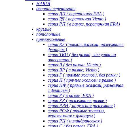
HARDI
дверная переточная
серия ДП ( переточная ERA )
серия РД ( переточная Viento )
серия РП ( в рамке, переточная ERA)
круглые
потолочные
прямоугольные
серия RF ( наклон.жалюзи, разъемная с
фланцем )
серия TRU ( без рамки, заклушки на
отверстия )
серия В ( без рамки, Viento )
серия ВР ( в рамке, Viento )
серия Г ( прямые жалюзи, без рамки )
серия П ( прямые жалюзи в рамке )
серия ПФ ( прямые жалюзи, разъемная
с фланцем )
серия Р ( в рамке, ERA )
серия РР ( разъемная в рамке )
серия РРН ( наружная разъемная )
серия РСФ ( прямые жалюзи,
неразъемная с фланцем )
серия РЦ ( цилиндрическая )
серия С ( без рамки, ERA )