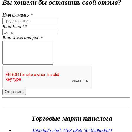
Вы хотели бы
оставить свой отзыв?
Имя фамилия *
Ваш Email *
Ваш комментарий *
Торговые марки каталога
1b9b9ddb-ebe1-11e8-b8e6-50465d8bd329