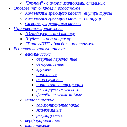
"Эконом" - с амортизаторами, стальные
Обогрев труб, кровли, водостоков
Комплекты греющего кабеля - внутрь трубы
Комплекты греющего кабеля - на трубу
Саморегулирующийся кабель
Противопожарные люки
"Огнеборец" - под плитку
"Рубеж" - под покраску
"Титан-ПП" - для больших проемов
Решетки вентиляционные
алюминиевые
дверные переточные
декоративные
круглые
напольные
окна слуховые
потолочные диффузоры
регулируемые жалюзи
фасадные жалюзийные
металлические
горизонтальные узкие
жалюзийные
регулируемые
перфорированные
пластиковые