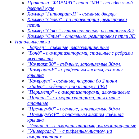
Практика "ФОРМАТ" серии "МН" - со сдвижной
дверцей-купе
Хаммер "Гиппократ-П" - съёмные дверцы
Хаммер "Слава" - по траектории, регилировки
петли
Хаммер "Союз" - стальная петля, регилировки 3D
Хаммер "Стил" - стальные, регилировки петли 3D
Напольные люки
"Барьер" - съёмные, влагозащищенные
"Бонд" - с амортизаторами, стальные с ребрами
жесткости
"Компакт30" - съёмные, заполняемые 30мм.
"Комфорт-Р" - с рифленым листом, съёмная
крышка
"Комфорт" - съёмные, нагрузка до 2 тонн
"Лидер" - съёмные, под плитку с ГВЛ
"Периметр" - с амортизаторами, алюминиевые
"Портал" - с амортизаторами, нажимные
стальные
"Премиум50" - съёмные, заполняемые 50мм
"Премиум54Р"- с рифленым листом, съёмная
крышка
"Уличный" - с амортизаторами, влагозащищенные
"Универсал-Р" - с рифленым листом, на
амортизаторах