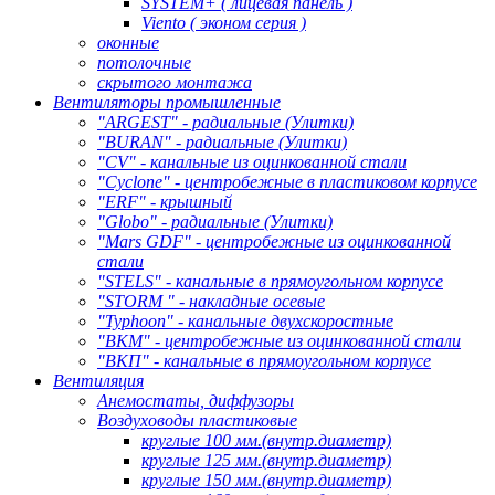
SYSTEM+ ( лицевая панель )
Viento ( эконом серия )
оконные
потолочные
скрытого монтажа
Вентиляторы промышленные
"ARGEST" - радиальные (Улитки)
"BURAN" - радиальные (Улитки)
"CV" - канальные из оцинкованной стали
"Cyclone" - центробежные в пластиковом корпусе
"ERF" - крышный
"Globo" - радиальные (Улитки)
"Mars GDF" - центробежные из оцинкованной
стали
"STELS" - канальные в прямоугольном корпусе
"STORM " - накладные осевые
"Typhoon" - канальные двухскоростные
"ВКМ" - центробежные из оцинкованной стали
"ВКП" - канальные в прямоугольном корпусе
Вентиляция
Анемостаты, диффузоры
Воздуховоды пластиковые
круглые 100 мм.(внутр.диаметр)
круглые 125 мм.(внутр.диаметр)
круглые 150 мм.(внутр.диаметр)