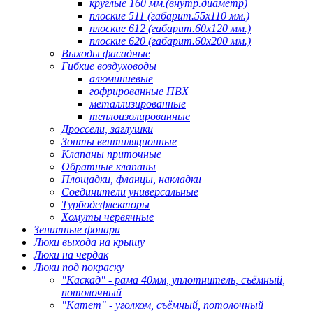
круглые 160 мм.(внутр.диаметр)
плоские 511 (габарит.55х110 мм.)
плоские 612 (габарит.60х120 мм.)
плоские 620 (габарит.60х200 мм.)
Выходы фасадные
Гибкие воздуховоды
алюминиевые
гофрированные ПВХ
металлизированные
теплоизолированные
Дроссели, заглушки
Зонты вентиляционные
Клапаны приточные
Обратные клапаны
Площадки, фланцы, накладки
Соединители универсальные
Турбодефлекторы
Хомуты червячные
Зенитные фонари
Люки выхода на крышу
Люки на чердак
Люки под покраску
"Каскад" - рама 40мм, уплотнитель, съёмный,
потолочный
"Катет" - уголком, съёмный, потолочный