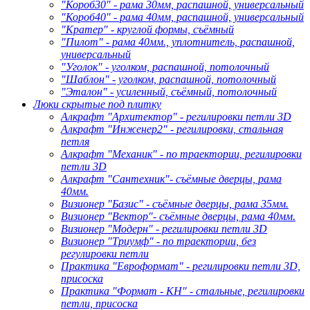
"Короб30" - рама 30мм, распашной, универсальный
"Короб40" - рама 40мм, распашной, универсальный
"Кратер" - круглой формы, съёмный
"Пилот" - рама 40мм., уплотнитель, распашной,
универсальный
"Уголок" - уголком, распашной, потолочный
"Шаблон" - уголком, распашной, потолочный
"Эталон" - усиленный, съёмный, потолочный
Люки скрытые под плитку
Алкрафт "Архитектор" - регилировки петли 3D
Алкрафт "Инженер2" - регилировки, стальная
петля
Алкрафт "Механик" - по траектории, регилировки
петли 3D
Алкрафт "Сантехник"- съёмные дверцы, рама
40мм.
Визионер "Базис" - съёмные дверцы, рама 35мм.
Визионер "Вектор"- съёмные дверцы, рама 40мм.
Визионер "Модерн" - регилировки петли 3D
Визионер "Триумф" - по траектории, без
регулировки петли
Практика "Евроформат" - регилировки петли 3D,
присоска
Практика "Формат - КН" - стальные, регилировки
петли, присоска