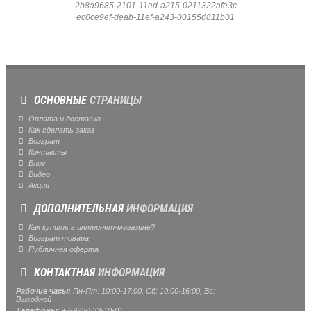
2b8a9685-2101-11ed-a215-0211322afe3c
ec0ce9ef-deab-11ef-a243-00155d811b01
ОСНОВНЫЕ
СТРАНИЦЫ
Оплата и доставка
Как сделать заказ
Возврат
Контакты
Блог
Видео
Акции
ДОПОЛНИТЕЛЬНАЯ
ИНФОРМАЦИЯ
Как купить в интернет-магазине?
Возврат товара
Публичная оферта
КОНТАКТНАЯ
ИНФОРМАЦИЯ
Рабочие часы:
Пн-Пт: 10:00-17:00, Сб: 10:00-16:00, Вс:
Выходной
Телефоны:
+7-923-533-10-01