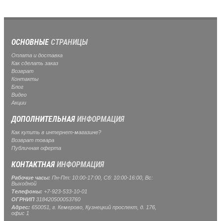
ОСНОВНЫЕ
СТРАНИЦЫ
Оплата и доставка
Как сделать заказ
Возврат
Контакты
Блог
Видео
Акции
ДОПОЛНИТЕЛЬНАЯ
ИНФОРМАЦИЯ
Как купить в интернет-магазине?
Возврат товара
Публичная оферта
КОНТАКТНАЯ
ИНФОРМАЦИЯ
Рабочие часы:
Пн-Пт: 10:00-17:00, Сб: 10:00-16:00, Вс:
Выходной
Телефоны:
+7-923-533-10-01
ОГРНИП
318420500053760
Адрес:
650051, г. Кемерово, Кузнецкий проспект, д. 176,
офис 1