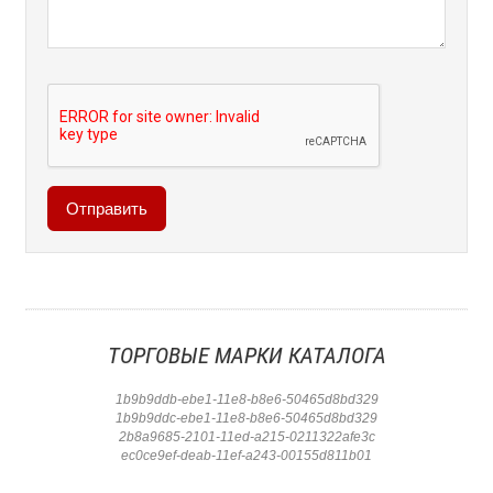
ТОРГОВЫЕ МАРКИ КАТАЛОГА
1b9b9ddb-ebe1-11e8-b8e6-50465d8bd329
1b9b9ddc-ebe1-11e8-b8e6-50465d8bd329
2b8a9685-2101-11ed-a215-0211322afe3c
ec0ce9ef-deab-11ef-a243-00155d811b01