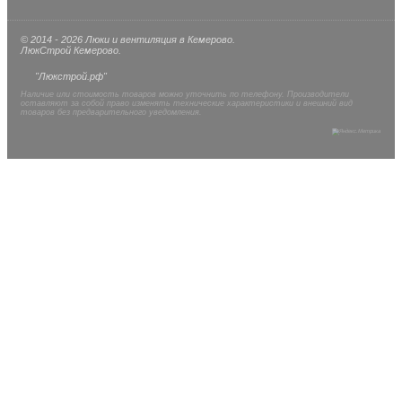
© 2014 - 2026 Люки и вентиляция в Кемерово.
ЛюкСтрой Кемерово.
"Люкстрой.рф"
Наличие или стоимость товаров можно уточнить по телефону. Производители
оставляют за собой право изменять технические характеристики и внешний вид
товаров без предварительного уведомления.