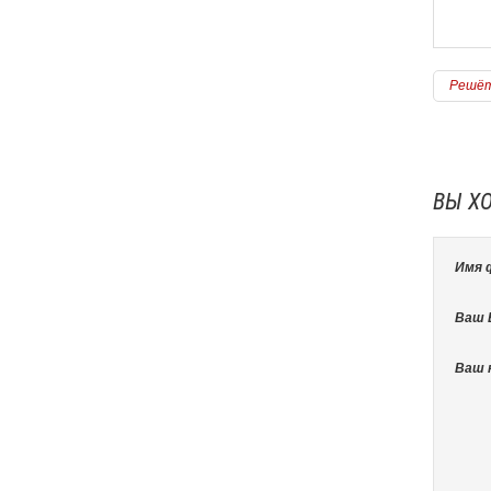
сохранить доступ к коммуникациям, можно
установить специальный сантехнический люк,
замаскировав его под плитку. В результате он
станет абсолютно незаметным. Для
обустройства такой конструкции можно
Решёт
использовать
люки от компании "Практика"
.
Подробнее
ВЫ Х
Имя 
Ваш E
Ваш 