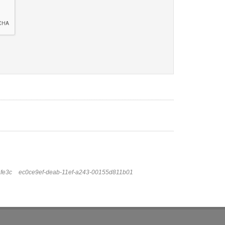
fe3c
ec0ce9ef-deab-11ef-a243-00155d811b01