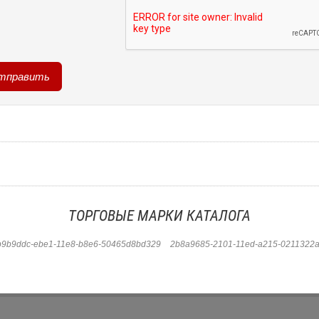
ТОРГОВЫЕ МАРКИ КАТАЛОГА
b9b9ddc-ebe1-11e8-b8e6-50465d8bd329
2b8a9685-2101-11ed-a215-0211322a