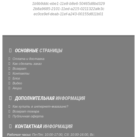
1b9b9ddc-ebe1-11e8-b8e6-50465d8bd329
2b8a9685-2101-11ed-a215-0211322afe3c
ec0ce9ef-deab-11ef-a243-00155d811b01
ОСНОВНЫЕ
СТРАНИЦЫ
Оплата и доставка
Как сделать заказ
Возврат
Контакты
Блог
Видео
Акции
ДОПОЛНИТЕЛЬНАЯ
ИНФОРМАЦИЯ
Как купить в интернет-магазине?
Возврат товара
Публичная оферта
КОНТАКТНАЯ
ИНФОРМАЦИЯ
Рабочие часы:
Пн-Пт: 10:00-17:00, Сб: 10:00-16:00, Вс: