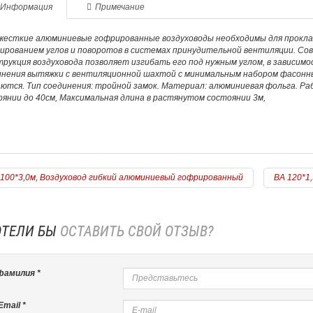
Информация
Примечание
жесткие алюминиевые гофрированные воздуховоды необходимы для прокла
ированием углов и поворотов в системах принудительной вентиляции. Сов
рукция воздуховода позволяет изгибать его под нужным углом, в зависим
инения вытяжки с вентиляционной шахтой с минимальным набором фасонны
ются. Тип соединения: тройной замок. Материал: алюминиевая фольга. Раб
янии до 40см, Максимальная длина в растянутом состоянии 3м,
=======================
100*3,0м, Воздуховод гибкий алюминиевый гофрированный
ВА 120*1
ОТЕЛИ БЫ
ОСТАВИТЬ СВОЙ ОТЗЫВ?
фамилия *
mail *