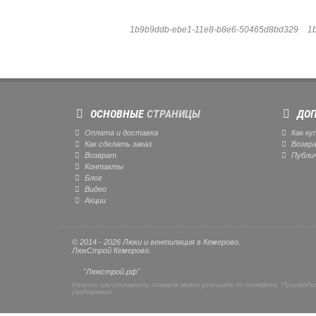
1b9b9ddb-ebe1-11e8-b8e6-50465d8bd329
1
ОСНОВНЫЕ
СТРАНИЦЫ
ДОП
Оплата и доставка
Как ку
Как сделать заказ
Возвр
Возврат
Публи
Контакты
Блог
Видео
Акции
© 2014 - 2026 Люки и вентиляция в Кемерово.
ЛюкСтрой Кемерово.
"Люкстрой.рф"
Наличие или стоимость товаров можно уточнить по телефону. Производит
уведомления.