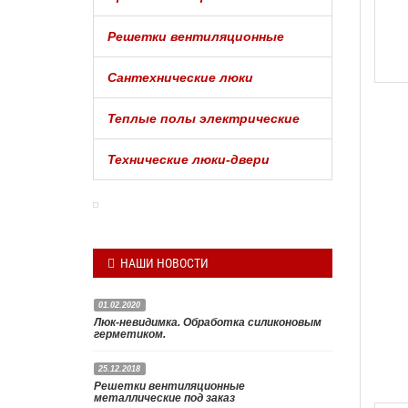
Решетки вентиляционные
Сантехнические люки
Теплые полы электрические
Технические люки-двери
НАШИ НОВОСТИ
01.02.2020
Люк-невидимка. Обработка силиконовым
герметиком.
25.12.2018
Чтобы люк невидимка под плитку
Решетки вентиляционные
действительно был полностью незаметен
металлические под заказ
после установки, нужно обработать зазор по