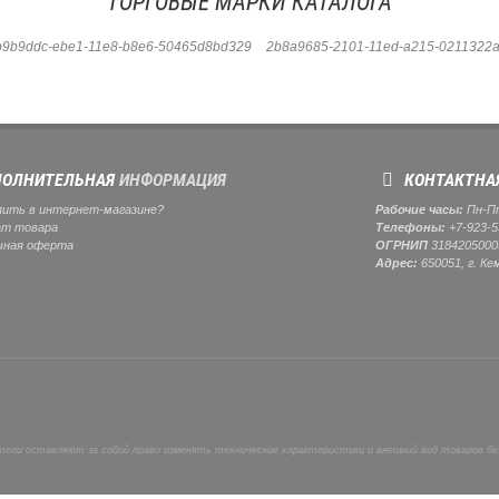
ТОРГОВЫЕ МАРКИ КАТАЛОГА
b9b9ddc-ebe1-11e8-b8e6-50465d8bd329
2b8a9685-2101-11ed-a215-0211322a
ОЛНИТЕЛЬНАЯ
ИНФОРМАЦИЯ
КОНТАКТНА
пить в интернет-магазине?
Рабочие часы:
Пн-Пт:
ат товара
Телефоны:
+7-923-5
чная оферта
ОГРНИП
3184205000
Адрес:
650051, г. Ке
ели оставляют за собой право изменять технические характеристики и внешний вид товаров бе