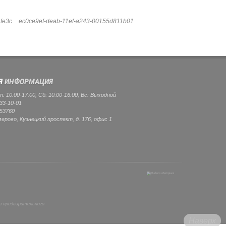
fe3c
ec0ce9ef-deab-11ef-a243-00155d811b01
Я
ИНФОРМАЦИЯ
 10:00-17:00, Сб: 10:00-16:00, Вс: Выходной
33-10-01
53760
мерово, Кузнецкий проспект, д. 176, офис 1
з предварительного
Наверх