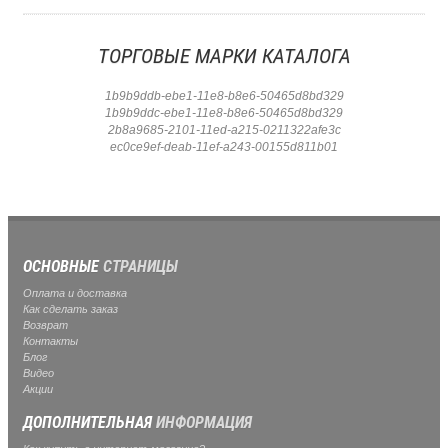
ТОРГОВЫЕ МАРКИ КАТАЛОГА
1b9b9ddb-ebe1-11e8-b8e6-50465d8bd329
1b9b9ddc-ebe1-11e8-b8e6-50465d8bd329
2b8a9685-2101-11ed-a215-0211322afe3c
ec0ce9ef-deab-11ef-a243-00155d811b01
ОСНОВНЫЕ
СТРАНИЦЫ
Оплата и доставка
Как сделать заказ
Возврат
Контакты
Блог
Видео
Акции
ДОПОЛНИТЕЛЬНАЯ
ИНФОРМАЦИЯ