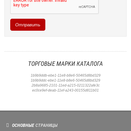
ТОРГОВЫЕ МАРКИ КАТАЛОГА
1b9b9ddb-ebe1-11e8-b8e6-50465d8bd329
1b9b9ddc-ebe1-11e8-b8e6-50465d8bd329
2b8a9685-2101-11ed-a215-0211322afe3c
ec0ce9ef-deab-11ef-a243-00155d811b01
ОСНОВНЫЕ
СТРАНИЦЫ