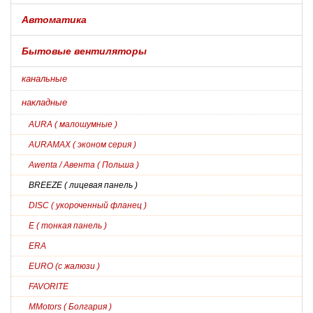
Автоматика
Бытовые вентиляторы
канальные
накладные
AURA ( малошумные )
AURAMAX ( эконом серия )
Awenta / Авента ( Польша )
BREEZE ( лицевая панель )
DISC ( укороченный фланец )
E ( тонкая панель )
ERA
EURO (с жалюзи )
FAVORITE
MMotors ( Болгария )