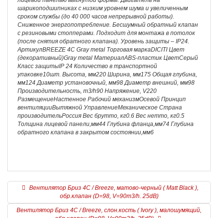
лицевой панелью выгнутой формы. Двигатель на
шарикоподшипниках с низким уровнем шума и увеличенным
сроком службы (до 40 000 часов непрерывной работы).
Сниженное энергопотребление. Бесшумный обратный клапан
с резиновыми стопперами. Подходит для монтажа в потолок
(после снятия обратного клапана). Уровень защиты – IP24.
АртикулBREEZE 4C Gray metal Торговая маркаDICITI Цвет
(декоративный)Gray metal МатериалABS-пластик ЦветСерый
Класс защитыIP 24 Количество в транспортной
упаковке10шт. Высота, мм220 Ширина, мм175 Общая глубина,
мм124 Диаметр установочный, мм98 Диаметр внешний, мм98
Производительность, m3/h90 Напряжение, V220
РазмещениеНастенное Рабочий механизмОсевой Принцип
вентиляцииВытяжной УправлениеМеханическое Страна
производительРоссия Вес брутто, кг0.6 Вес нетто, кг0.5
Толщина лицевой панели,мм44 Глубина фланца,мм74 Глубина
обратного клапана в закрытом состоянии,мм6
Вентилятор Бриз 4C / Breeze, матово-черный ( Matt Black ),
обр.клапан (D=98, V=90m3/h. 25dB)
Вентилятор Бриз 4C / Breeze, слон.кость ( Ivory ), малошумящий,