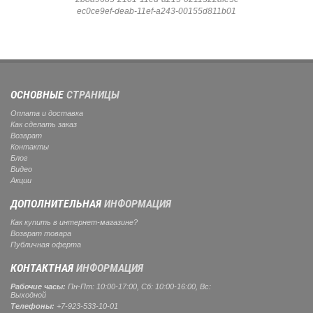
ec0ce9ef-deab-11ef-a243-00155d811b01
ОСНОВНЫЕ
СТРАНИЦЫ
Оплата и доставка
Как сделать заказ
Возврат
Контакты
Блог
Видео
Акции
ДОПОЛНИТЕЛЬНАЯ
ИНФОРМАЦИЯ
Как купить в интернет-магазине?
Возврат товара
Публичная оферта
КОНТАКТНАЯ
ИНФОРМАЦИЯ
Рабочие часы:
Пн-Пт: 10:00-17:00, Сб: 10:00-16:00, Вс:
Выходной
Телефоны:
+7-923-533-10-01