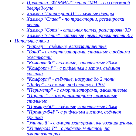
Практика "ФОРМАТ" серии "МН" - со сдвижной
дверцей-купе
Хаммер "Гиппократ-П" - съёмные дверцы
Хаммер "Слава" - по траектории, регилировки
петли
Хаммер "Союз" - стальная петля, регилировки 3D
Хаммер "Стил" - стальные, регилировки петли 3D
Напольные люки
"Барьер" - съёмные, влагозащищенные
"Бонд" - с амортизаторами, стальные с ребрами
жесткости
"Компакт30" - съёмные, заполняемые 30мм.
"Комфорт-Р" - с рифленым листом, съёмная
крышка
"Комфорт" - съёмные, нагрузка до 2 тонн
"Лидер" - съёмные, под плитку с ГВЛ
"Периметр" - с амортизаторами, алюминиевые
"Портал" - с амортизаторами, нажимные
стальные
"Премиум50" - съёмные, заполняемые 50мм
"Премиум54Р"- с рифленым листом, съёмная
крышка
"Уличный" - с амортизаторами, влагозащищенные
"Универсал-Р" - с рифленым листом, на
амортизаторах