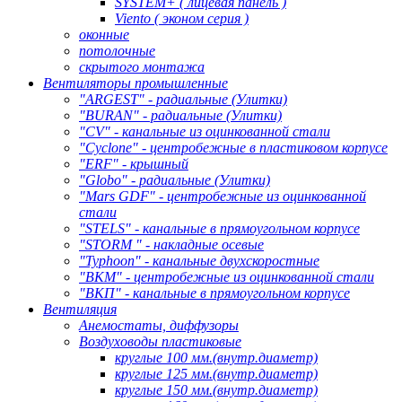
SYSTEM+ ( лицевая панель )
Viento ( эконом серия )
оконные
потолочные
скрытого монтажа
Вентиляторы промышленные
"ARGEST" - радиальные (Улитки)
"BURAN" - радиальные (Улитки)
"CV" - канальные из оцинкованной стали
"Cyclone" - центробежные в пластиковом корпусе
"ERF" - крышный
"Globo" - радиальные (Улитки)
"Mars GDF" - центробежные из оцинкованной
стали
"STELS" - канальные в прямоугольном корпусе
"STORM " - накладные осевые
"Typhoon" - канальные двухскоростные
"ВКМ" - центробежные из оцинкованной стали
"ВКП" - канальные в прямоугольном корпусе
Вентиляция
Анемостаты, диффузоры
Воздуховоды пластиковые
круглые 100 мм.(внутр.диаметр)
круглые 125 мм.(внутр.диаметр)
круглые 150 мм.(внутр.диаметр)