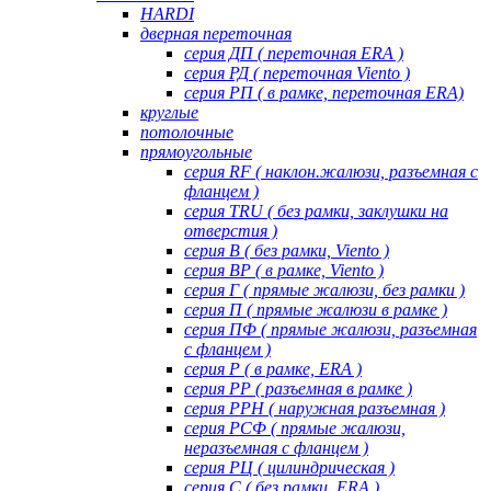
HARDI
дверная переточная
серия ДП ( переточная ERA )
серия РД ( переточная Viento )
серия РП ( в рамке, переточная ERA)
круглые
потолочные
прямоугольные
серия RF ( наклон.жалюзи, разъемная с
фланцем )
серия TRU ( без рамки, заклушки на
отверстия )
серия В ( без рамки, Viento )
серия ВР ( в рамке, Viento )
серия Г ( прямые жалюзи, без рамки )
серия П ( прямые жалюзи в рамке )
серия ПФ ( прямые жалюзи, разъемная
с фланцем )
серия Р ( в рамке, ERA )
серия РР ( разъемная в рамке )
серия РРН ( наружная разъемная )
серия РСФ ( прямые жалюзи,
неразъемная с фланцем )
серия РЦ ( цилиндрическая )
серия С ( без рамки, ERA )