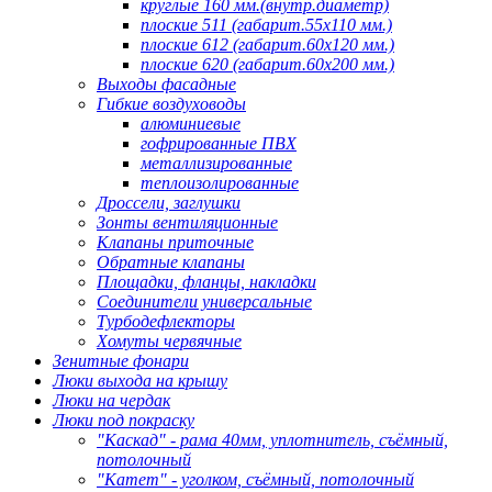
круглые 160 мм.(внутр.диаметр)
плоские 511 (габарит.55х110 мм.)
плоские 612 (габарит.60х120 мм.)
плоские 620 (габарит.60х200 мм.)
Выходы фасадные
Гибкие воздуховоды
алюминиевые
гофрированные ПВХ
металлизированные
теплоизолированные
Дроссели, заглушки
Зонты вентиляционные
Клапаны приточные
Обратные клапаны
Площадки, фланцы, накладки
Соединители универсальные
Турбодефлекторы
Хомуты червячные
Зенитные фонари
Люки выхода на крышу
Люки на чердак
Люки под покраску
"Каскад" - рама 40мм, уплотнитель, съёмный,
потолочный
"Катет" - уголком, съёмный, потолочный