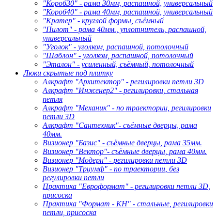
"Короб30" - рама 30мм, распашной, универсальный
"Короб40" - рама 40мм, распашной, универсальный
"Кратер" - круглой формы, съёмный
"Пилот" - рама 40мм., уплотнитель, распашной,
универсальный
"Уголок" - уголком, распашной, потолочный
"Шаблон" - уголком, распашной, потолочный
"Эталон" - усиленный, съёмный, потолочный
Люки скрытые под плитку
Алкрафт "Архитектор" - регилировки петли 3D
Алкрафт "Инженер2" - регилировки, стальная
петля
Алкрафт "Механик" - по траектории, регилировки
петли 3D
Алкрафт "Сантехник"- съёмные дверцы, рама
40мм.
Визионер "Базис" - съёмные дверцы, рама 35мм.
Визионер "Вектор"- съёмные дверцы, рама 40мм.
Визионер "Модерн" - регилировки петли 3D
Визионер "Триумф" - по траектории, без
регулировки петли
Практика "Евроформат" - регилировки петли 3D,
присоска
Практика "Формат - КН" - стальные, регилировки
петли, присоска