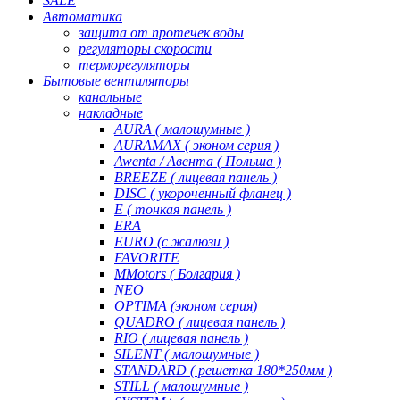
SALE
Автоматика
защита от протечек воды
регуляторы скорости
терморегуляторы
Бытовые вентиляторы
канальные
накладные
AURA ( малошумные )
AURAMAX ( эконом серия )
Awenta / Авента ( Польша )
BREEZE ( лицевая панель )
DISC ( укороченный фланец )
E ( тонкая панель )
ERA
EURO (с жалюзи )
FAVORITE
MMotors ( Болгария )
NEO
OPTIMA (эконом серия)
QUADRO ( лицевая панель )
RIO ( лицевая панель )
SILENT ( малошумные )
STANDARD ( решетка 180*250мм )
STILL ( малошумные )