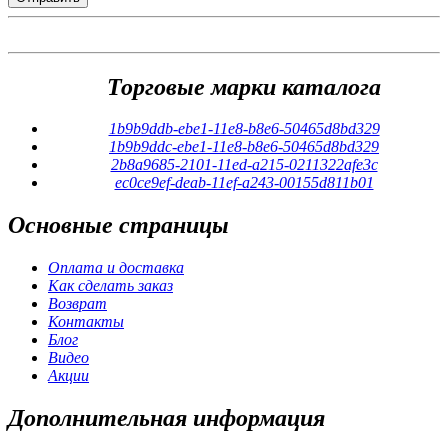
Торговые марки каталога
1b9b9ddb-ebe1-11e8-b8e6-50465d8bd329
1b9b9ddc-ebe1-11e8-b8e6-50465d8bd329
2b8a9685-2101-11ed-a215-0211322afe3c
ec0ce9ef-deab-11ef-a243-00155d811b01
Основные
страницы
Оплата и доставка
Как сделать заказ
Возврат
Контакты
Блог
Видео
Акции
Дополнительная
информация