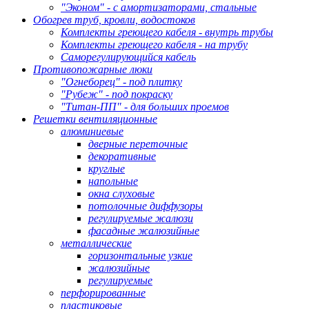
"Эконом" - с амортизаторами, стальные
Обогрев труб, кровли, водостоков
Комплекты греющего кабеля - внутрь трубы
Комплекты греющего кабеля - на трубу
Саморегулирующийся кабель
Противопожарные люки
"Огнеборец" - под плитку
"Рубеж" - под покраску
"Титан-ПП" - для больших проемов
Решетки вентиляционные
алюминиевые
дверные переточные
декоративные
круглые
напольные
окна слуховые
потолочные диффузоры
регулируемые жалюзи
фасадные жалюзийные
металлические
горизонтальные узкие
жалюзийные
регулируемые
перфорированные
пластиковые