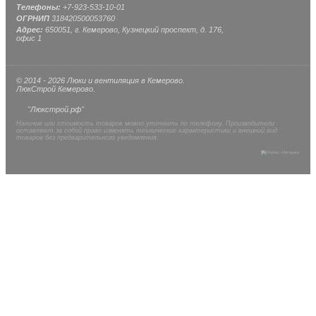
Телефоны:
+7-923-533-10-01
ОГРНИП
318420500053760
Адрес:
650051, г. Кемерово, Кузнецкий проспект, д. 176,
офис 1
© 2014 - 2026 Люки и вентиляция в Кемерово.
ЛюкСтрой Кемерово.
"Люкстрой.рф"
Наличие или стоимость товаров можно уточнить по телефону. Производители
оставляют за собой право изменять технические характеристики и внешний вид
товаров без предварительного уведомления.