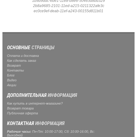
1b9b9ddc-ebe1-11e8-b8e6-50465d8bd329
2b8a9685-2101-11ed-a215-0211322afe3c
ec0ce9ef-deab-11ef-a243-00155d811b01
ОСНОВНЫЕ
СТРАНИЦЫ
Оплата и доставка
Как сделать заказ
Возврат
Контакты
Блог
Видео
Акции
ДОПОЛНИТЕЛЬНАЯ
ИНФОРМАЦИЯ
Как купить в интернет-магазине?
Возврат товара
Публичная оферта
КОНТАКТНАЯ
ИНФОРМАЦИЯ
Рабочие часы:
Пн-Пт: 10:00-17:00, Сб: 10:00-16:00, Вс:
Выходной