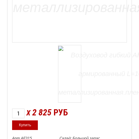
2 825
РУБ
X
Арт.AF315
Склад: Большой запас