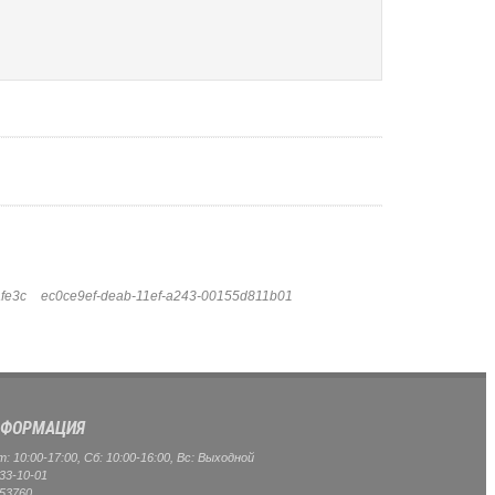
fe3c
ec0ce9ef-deab-11ef-a243-00155d811b01
ФОРМАЦИЯ
 10:00-17:00, Сб: 10:00-16:00, Вс: Выходной
33-10-01
53760