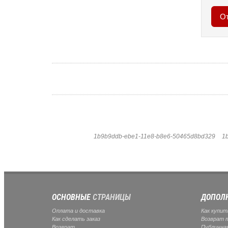
1b9b9ddb-ebe1-11e8-b8e6-50465d8bd329
1
ОСНОВНЫЕ
СТРАНИЦЫ
ДОПОЛ
Оплата и доставка
Как купит
Как сделать заказ
Возврат 
Возврат
Публична