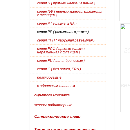
серия П ( прямые жалюзи в рамке )
серия ПФ ( прямые жалюзи, разъемная
с фланцем )
серия Р ( в рамке, ERA )
серия РР ( разъемная в рамке )
серия РРН ( наружная разъемная )
серия РСФ ( прямые жалюзи,
неразъемная с фланцем )
серия РЦ ( цилиндрическая )
серия С ( без рамки, ERA )
регулируемые
с обратным клапаном
скрытого монтажа
экраны радиаторные
Сантехнические люки
Теплые полы электрические