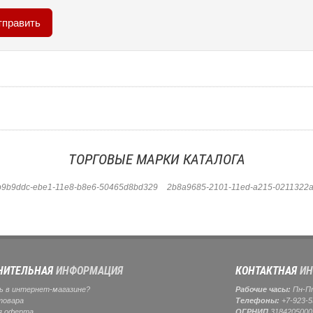
ТОРГОВЫЕ МАРКИ КАТАЛОГА
b9b9ddc-ebe1-11e8-b8e6-50465d8bd329
2b8a9685-2101-11ed-a215-0211322a
НИТЕЛЬНАЯ
ИНФОРМАЦИЯ
КОНТАКТНАЯ
ИН
ь в интернет-магазине?
Рабочие часы:
Пн-Пт:
товара
Телефоны:
+7-923-5
я оферта
ОГРНИП
3184205000