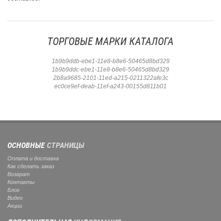
ТОРГОВЫЕ МАРКИ КАТАЛОГА
1b9b9ddb-ebe1-11e8-b8e6-50465d8bd329
1b9b9ddc-ebe1-11e8-b8e6-50465d8bd329
2b8a9685-2101-11ed-a215-0211322afe3c
ec0ce9ef-deab-11ef-a243-00155d811b01
ОСНОВНЫЕ
СТРАНИЦЫ
Оплата и доставка
Как сделать заказ
Возврат
Контакты
Блог
Видео
Акции