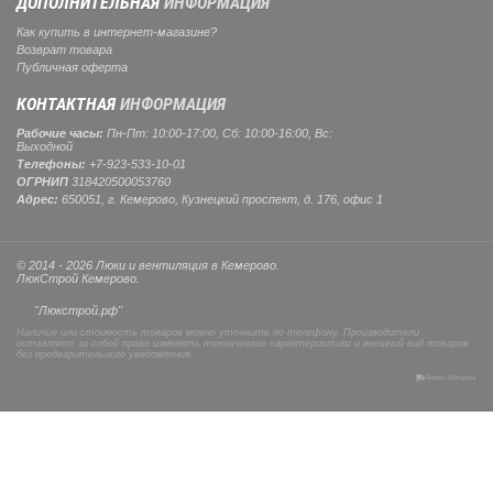
ДОПОЛНИТЕЛЬНАЯ
ИНФОРМАЦИЯ
Как купить в интернет-магазине?
Возврат товара
Публичная оферта
КОНТАКТНАЯ
ИНФОРМАЦИЯ
Рабочие часы:
Пн-Пт: 10:00-17:00, Сб: 10:00-16:00, Вс:
Выходной
Телефоны:
+7-923-533-10-01
ОГРНИП
318420500053760
Адрес:
650051, г. Кемерово, Кузнецкий проспект, д. 176, офис 1
© 2014 - 2026 Люки и вентиляция в Кемерово.
ЛюкСтрой Кемерово.
"Люкстрой.рф"
Наличие или стоимость товаров можно уточнить по телефону. Производители
оставляют за собой право изменять технические характеристики и внешний вид товаров
без предварительного уведомления.