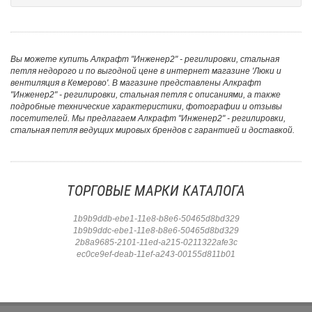
Вы можете купить Алкрафт "Инженер2" - регилировки, стальная
петля недорого и по выгодной цене в интернет магазине 'Люки и
вентиляция в Кемерово'. В магазине представлены Алкрафт
"Инженер2" - регилировки, стальная петля с описаниями, а также
подробные технические характеристики, фотографии и отзывы
посетителей. Мы предлагаем Алкрафт "Инженер2" - регилировки,
стальная петля ведущих мировых брендов с гарантией и доставкой.
ТОРГОВЫЕ МАРКИ КАТАЛОГА
1b9b9ddb-ebe1-11e8-b8e6-50465d8bd329
1b9b9ddc-ebe1-11e8-b8e6-50465d8bd329
2b8a9685-2101-11ed-a215-0211322afe3c
ec0ce9ef-deab-11ef-a243-00155d811b01