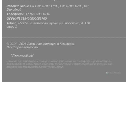
Рабочие часы:
Пн-Пт: 10:00-17:00, Сб: 10:00-16:00, Вс:
Выходной
Телефоны:
+7-923-533-10-01
ОГРНИП
318420500053760
Адрес:
650051, г. Кемерово, Кузнецкий проспект, д. 176,
офис 1
© 2014 - 2026 Люки и вентиляция в Кемерово.
ЛюкСтрой Кемерово.
"Люкстрой.рф"
Наличие или стоимость товаров можно уточнить по телефону. Производители
оставляют за собой право изменять технические характеристики и внешний вид
товаров без предварительного уведомления.