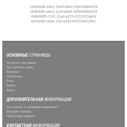
1b9b9ddb-ebe1-11e8-b8e6-50465d8bd329
1b9b9ddc-ebe1-11e8-b8e6-50465d8bd329
2b8a9685-2101-11ed-a215-0211322afe3c
ec0ce9ef-deab-11ef-a243-00155d811b01
ОСНОВНЫЕ
СТРАНИЦЫ
Оплата и доставка
Как сделать заказ
Возврат
Контакты
Блог
Видео
Акции
ДОПОЛНИТЕЛЬНАЯ
ИНФОРМАЦИЯ
Как купить в интернет-магазине?
Возврат товара
Публичная оферта
КОНТАКТНАЯ
ИНФОРМАЦИЯ