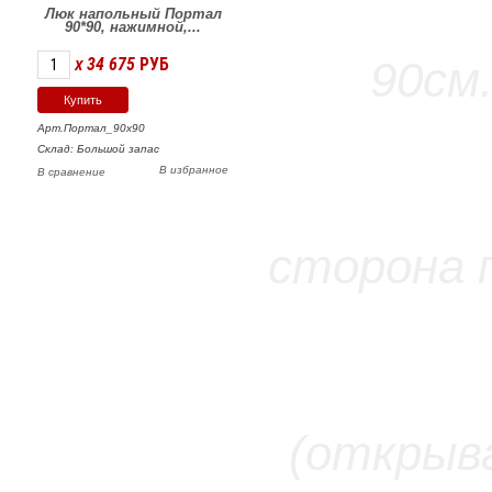
Люк напольный Портал
90*90, нажимной,...
34 675
РУБ
X
Арт.Портал_90х90
Склад: Большой запас
В избранное
В сравнение