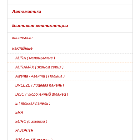
Автоматика
Бытовые вентиляторы
канальные
накладные
AURA ( малошумные )
AURAMAX ( эконом серия )
Awenta / Авента ( Польша )
BREEZE ( лицевая панель )
DISC ( укороченный фланец )
E ( тонкая панель )
ERA
EURO (с жалюзи )
FAVORITE
MMotors ( Болгария )