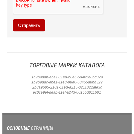
ТОРГОВЫЕ МАРКИ КАТАЛОГА
1b9b9ddb-ebe1-11e8-b8e6-50465d8bd329
1b9b9ddc-ebe1-11e8-b8e6-50465d8bd329
2b8a9685-2101-11ed-a215-0211322afe3c
ec0ce9ef-deab-11ef-a243-00155d811b01
ОСНОВНЫЕ
СТРАНИЦЫ