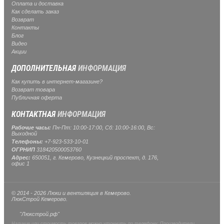
Оплата и доставка
Как сделать заказ
Возврат
Контакты
Блог
Видео
Акции
ДОПОЛНИТЕЛЬНАЯ
ИНФОРМАЦИЯ
Как купить в интернет-магазине?
Возврат товара
Публичная оферта
КОНТАКТНАЯ
ИНФОРМАЦИЯ
Рабочие часы:
Пн-Пт: 10:00-17:00, Сб: 10:00-16:00, Вс:
Выходной
Телефоны:
+7-923-533-10-01
ОГРНИП
318420500053760
Адрес:
650051, г. Кемерово, Кузнецкий проспект, д. 176,
офис 1
© 2014 - 2026 Люки и вентиляция в Кемерово.
ЛюкСтрой Кемерово.
"Люкстрой.рф"
Наличие или стоимость товаров можно уточнить по телефону. Производители