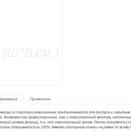
формация
Примечание
дверцы из пластика ревизионные предназначаются для доступа к скрытым
ой. Возможен как правосторонний, так и левосторонний монтаж, настенны
очный размер фланца, т.е. под строительный проем. Петли находятся у са
рстие открывается на 100%. Имеют стопорные планки на рамке по всему п