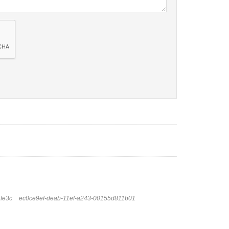
fe3c
ec0ce9ef-deab-11ef-a243-00155d811b01