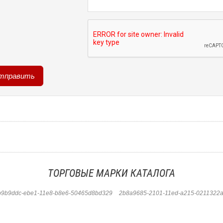
ТОРГОВЫЕ МАРКИ КАТАЛОГА
b9b9ddc-ebe1-11e8-b8e6-50465d8bd329
2b8a9685-2101-11ed-a215-0211322a