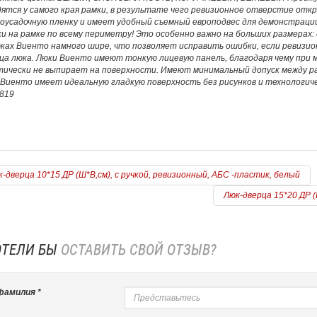
ятся у самого края рамки, в результате чего ревизионное отверстие отк
оусадочную пленку и имеет удобный съемный европодвес для демонстраци
и на рамке по всему периметру! Это особенно важно на больших размерах
юках Виенто намного шире, что позволяет исправить ошибки, если ревизи
ца люка. Люки Виенто имеют тонкую лицевую панель, благодаря чему при
ически не выпирает на поверхности. Имеют минимальный допуск между рам
Виенто имеет идеальную гладкую поверхность без рисунков и технологичес
819
-дверца 10*15 ДР (Ш*В,см), с ручкой, ревизионный, АБС -пластик, белый
Люк-дверца 15*20 ДР (
ОТЕЛИ БЫ
ОСТАВИТЬ СВОЙ ОТЗЫВ?
фамилия *