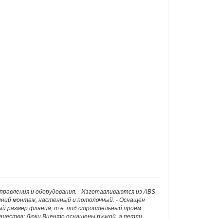
равления и оборудования. - Изготавливаются из ABS-
онний монтаж, настенный и потолочный. - Оснащен
й размер фланца, т.е. под строительный проем.
ства: Люки Виенто оснащены ручкой, а петли