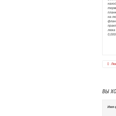
наход
терм
планк
на л
флан
практ
люка 
0,000
Люк
ВЫ Х
Имя 