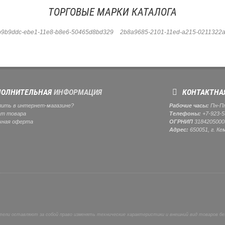
ТОРГОВЫЕ МАРКИ КАТАЛОГА
b9b9ddc-ebe1-11e8-b8e6-50465d8bd329
2b8a9685-2101-11ed-a215-0211322a
ОЛНИТЕЛЬНАЯ
ИНФОРМАЦИЯ
КОНТАКТНА
пить в интернет-магазине?
Рабочие часы:
Пн-Пт:
ат товара
Телефоны:
+7-923-5
чная оферта
ОГРНИП
3184205000
Адрес:
650051, г. Ке
ели оставляют за собой право изменять технические характеристики и внешний вид товаров бе