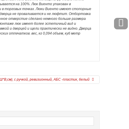
рывается на 100%. Люк Виенто упакован в
и в торговых точках. Люки Виенто имеют стопорные
: дверца не проваливается и не люфтит. Отбортовка
онное отверстие сделано немного больше размера
 монтаже люк имеет более эстетичный вид и
кой и дверцей и щели практически не видно. Дверца
ких отпечатков. вес, кг 0,094 объем, куб метр
Ш*В,см), с ручкой, ревизионный, АБС -пластик, белый