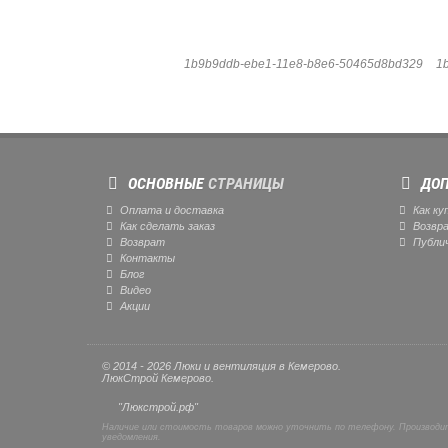
1b9b9ddb-ebe1-11e8-b8e6-50465d8bd329
1
ОСНОВНЫЕ
СТРАНИЦЫ
ДОП
Оплата и доставка
Как ку
Как сделать заказ
Возвр
Возврат
Публи
Контакты
Блог
Видео
Акции
© 2014 - 2026 Люки и вентиляция в Кемерово.
ЛюкСтрой Кемерово.
"Люкстрой.рф"
Наличие или стоимость товаров можно уточнить по телефону. Производит
уведомления.