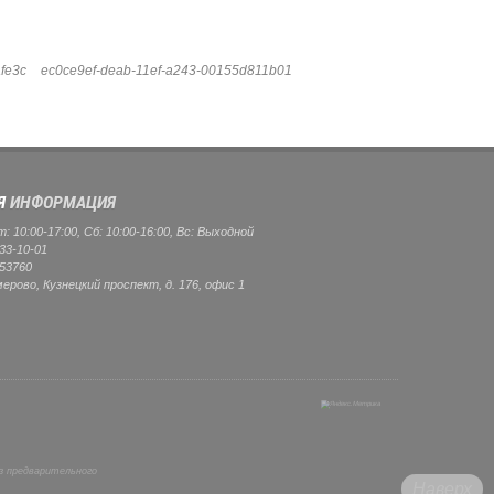
fe3c
ec0ce9ef-deab-11ef-a243-00155d811b01
Я
ИНФОРМАЦИЯ
 10:00-17:00, Сб: 10:00-16:00, Вс: Выходной
33-10-01
53760
мерово, Кузнецкий проспект, д. 176, офис 1
з предварительного
Наверх