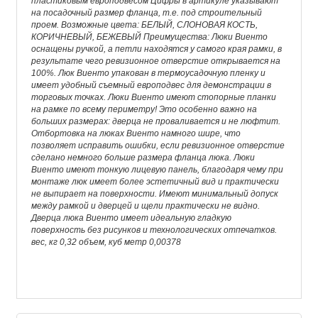
пластиковым европодвесом Цифры в артикуле указывают
на посадочный размер фланца, т.е. под строительный
проем. Возможные цвета: БЕЛЫЙ, СЛОНОВАЯ КОСТЬ,
КОРИЧНЕВЫЙ, БЕЖЕВЫЙ Преимущества: Люки Виенто
оснащены ручкой, а петли находятся у самого края рамки, в
результате чего ревизионное отверстие открывается на
100%. Люк Виенто упакован в термоусадочную пленку и
имеет удобный съемный европодвес для демонстрации в
торговых точках. Люки Виенто имеют стопорные планки
на рамке по всему периметру! Это особенно важно на
больших размерах: дверца не проваливается и не люфтит.
Отбортовка на люках Виенто намного шире, что
позволяет исправить ошибки, если ревизионное отверстие
сделано немного больше размера фланца люка. Люки
Виенто имеют тонкую лицевую панель, благодаря чему при
монтаже люк имеет более эстетичный вид и практически
не выпирает на поверхности. Имеют минимальный допуск
между рамкой и дверцей и щели практически не видно.
Дверца люка Виенто имеет идеальную гладкую
поверхность без рисунков и технологических отпечатков.
вес, кг 0,32 объем, куб метр 0,00378