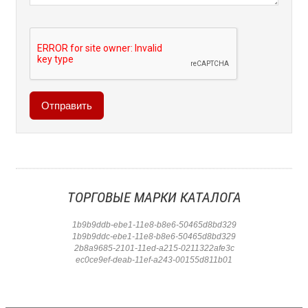
ТОРГОВЫЕ МАРКИ КАТАЛОГА
1b9b9ddb-ebe1-11e8-b8e6-50465d8bd329
1b9b9ddc-ebe1-11e8-b8e6-50465d8bd329
2b8a9685-2101-11ed-a215-0211322afe3c
ec0ce9ef-deab-11ef-a243-00155d811b01