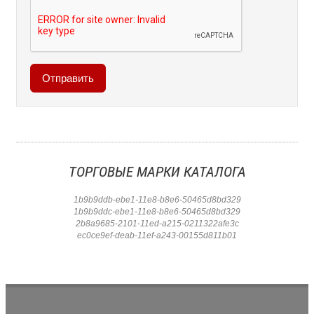
ТОРГОВЫЕ МАРКИ КАТАЛОГА
1b9b9ddb-ebe1-11e8-b8e6-50465d8bd329
1b9b9ddc-ebe1-11e8-b8e6-50465d8bd329
2b8a9685-2101-11ed-a215-0211322afe3c
ec0ce9ef-deab-11ef-a243-00155d811b01