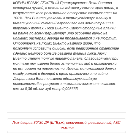
КОРИЧНЕВЫЙ, БЕЖЕВЫЙ Преимущества: Люки Виенто
оснащены ручкой, а петли находятся у самого края рамки, в
результате чего ревизионное отверстие открывается на
100%. Люк Виенто упакован в термоусадочную пленку и
имеет удобный съемный европодвес для демонстрации в
торговых точках. Люки Виенто имеют стопорные планки
на рамке по всему периметру! Это особенно важно на
больших размерах: дверца не проваливается и не люфтит.
Отбортовка на люках Виенто намного шире, что
позволяет исправить ошибки, если ревизионное отверстие
сделано немного больше размера фланца люка. Люки
Виенто имеют тонкую лицевую панель, благодаря чему при
монтаже люк имеет более эстетичный вид и практически
не выпирает на поверхности. Имеют минимальный допуск
между рамкой и дверцей и щели практически не видно.
Дверца люка Виенто имеет идеальную гладкую
поверхность без рисунков и технологических отпечатков.
вес, кг 0,36 объем, куб метр 0,003635
Люк-дверца 30*30 ДР (Ш*В,см), коричневый, ревизионный, АБС
-пластик