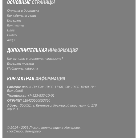
ОСНОВНЫЕ
СТРАНИЦЫ
Оплата и доставка
Как сделать заказ
Возврат
Контакты
Блог
Видео
Акции
ДОПОЛНИТЕЛЬНАЯ
ИНФОРМАЦИЯ
Как купить в интернет-магазине?
Возврат товара
Публичная оферта
КОНТАКТНАЯ
ИНФОРМАЦИЯ
Рабочие часы:
Пн-Пт: 10:00-17:00, Сб: 10:00-16:00, Вс:
Выходной
Телефоны:
+7-923-533-10-01
ОГРНИП
318420500053760
Адрес:
650051, г. Кемерово, Кузнецкий проспект, д. 176,
офис 1
© 2014 - 2026 Люки и вентиляция в Кемерово.
ЛюкСтрой Кемерово.