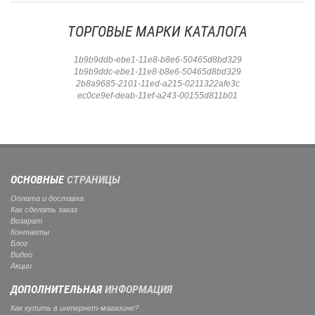
ТОРГОВЫЕ МАРКИ КАТАЛОГА
1b9b9ddb-ebe1-11e8-b8e6-50465d8bd329
1b9b9ddc-ebe1-11e8-b8e6-50465d8bd329
2b8a9685-2101-11ed-a215-0211322afe3c
ec0ce9ef-deab-11ef-a243-00155d811b01
ОСНОВНЫЕ
СТРАНИЦЫ
Оплата и доставка
Как сделать заказ
Возврат
Контакты
Блог
Видео
Акции
ДОПОЛНИТЕЛЬНАЯ
ИНФОРМАЦИЯ
Как купить в интернет-магазине?