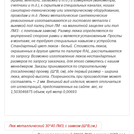
(краны, вентили, задвижки и т.д.) и измерения (манометры,
счетчики и т.д.), к скрытым в специальных каналах, нишах
санитарно-техническому или электрическому оборудованию,
проводам и т.д. Лючки металлические сантехнические
ревизионные изготавливаются из листового металла с
выемкой под палец (тип ЛМ - на магнитной защелке или тип
ЛМЗ - с почтовым замком). Размер лючка определяется по
внутренней стороне рамки и является установочным. Просты
в монтаже, не требуют специальных навыком и устройств.
Стандартный цвет люков - белый. Стоимость люков,
окрашенных в другие цвета по палитре RAL, рассчитывается
по запросу. Возможно изготовление люков нестандартных
размеров по запросу заказчика, для этого свяжитесь с нашим
менеджером. Заказы принимаются по строительному
(посадочному) проему, (Ш*В, см), где первый размер – ширина
люка, второй-высота. Погрешность при производстве может
составлять +- 2 мм. Внешний вид изделия, может отличаться
от иллюстраций, представленных на сайте. вес, кг
1,503046875 объем, куб метр 0,00693
Люк металлический 30*40 ЛМЗ, с замком (Ш*В,см.)