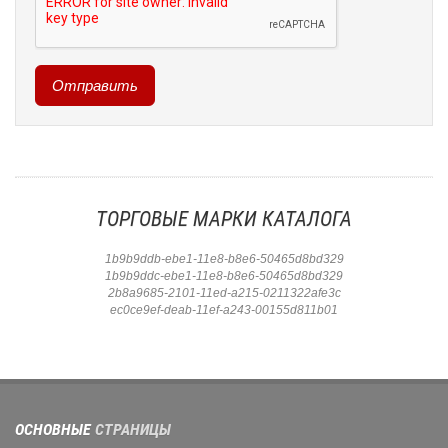
ТОРГОВЫЕ МАРКИ КАТАЛОГА
1b9b9ddb-ebe1-11e8-b8e6-50465d8bd329
1b9b9ddc-ebe1-11e8-b8e6-50465d8bd329
2b8a9685-2101-11ed-a215-0211322afe3c
ec0ce9ef-deab-11ef-a243-00155d811b01
ОСНОВНЫЕ
СТРАНИЦЫ