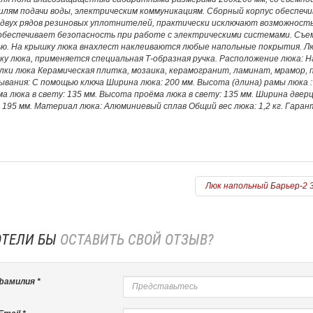
илям подачи воды, электрическим коммуникациям. Сборный корпус обеспеч
 двух рядов резиновых уплотнителей, практически исключают возможность
обеспечивает безопасность при работе с электрическими системами. Съе
ью. На крышку люка внахлест наклеиваются любые напольные покрытия. Лю
у люка, применяется специальная Т-образная ручка. Расположение люка: 
ки люка Керамическая плитка, мозаика, керамогранит, ламинат, мрамор,
вания: C помощью ключа Ширина люка: 200 мм. Высота (длина) рамы люка : 
а люка в свету: 135 мм. Высота проёма люка в свету: 135 мм. Ширина двер
 195 мм. Материал люка: Алюминиевый сплав Общий вес люка: 1,2 кг. Гарант
Люк напольный Барьер-2 
ОТЕЛИ БЫ
ОСТАВИТЬ СВОЙ ОТЗЫВ?
фамилия *