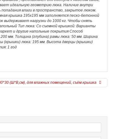
ивает идеальную геометрию люка. Наличие внутри
 попадания влаги в пространство, закрытое люком.
мная крышка 195х195 мм заполняется песко-бетонной
к выдерживает нагрузки до 1000 кг. Чтобы снять
Напольный Тип люка: Со съемной крышкой: Варианты
 паркет и другие напольные покрытия Способ
200 мм. Толщина (глубина) рамы люка: 50 мм. Ширина
цы (крышки) люка: 195 мм. Высота дверцы (крышки)
ия: 1 год
30*30 (Ш*В,см), для влажных помещений, съём.крышка