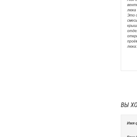
вент
люка
Это 
смес
крышк
отдел
откры
проём
люка:
ВЫ Х
Имя 