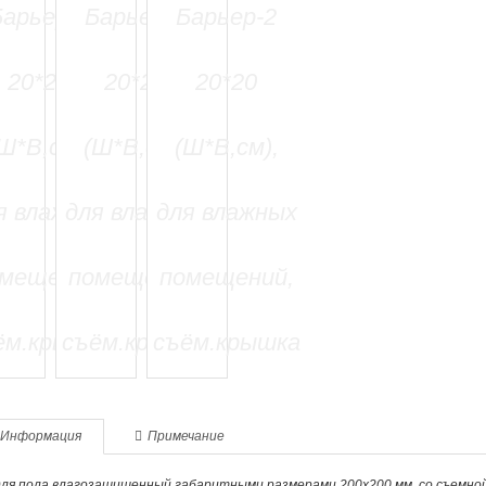
Информация
Примечание
ля пола влагозащищенный габаритными размерами 200х200 мм, со съемной 