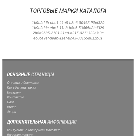
ТОРГОВЫЕ МАРКИ КАТАЛОГА
1b9b9ddb-ebe1-11e8-b8e6-50465d8bd329
1b9b9ddc-ebe1-11e8-b8e6-50465d8bd329
2b8a9685-2101-11ed-a215-0211322afe3c
ec0ce9ef-deab-11ef-a243-00155d811b01
ОСНОВНЫЕ
СТРАНИЦЫ
Оплата и доставка
Как сделать заказ
Возврат
Контакты
Блог
Видео
Акции
ДОПОЛНИТЕЛЬНАЯ
ИНФОРМАЦИЯ
Как купить в интернет-магазине?
Возврат товара