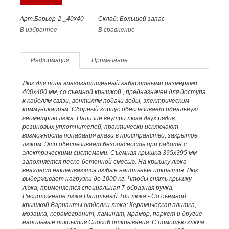
Арт.Барьер-2 _40х40
Склад: Большой запас
В избранное
В сравнение
Информация
Примечание
Люк для пола влагозащищенный габаритными размерами
400х400 мм, со съемной крышкой , предназначен для доступа
к кабелям связи, вентилям подачи воды, электрическим
коммуникациям. Сборный корпус обеспечивает идеальную
геометрию люка. Наличие внутри люка двух рядов
резиновых уплотнителей, практически исключают
возможность попадания влаги в пространство, закрытое
люком. Это обеспечивает безопасность при работе с
электрическими системами. Съемная крышка 395х395 мм
заполняется песко-бетонной смесью. На крышку люка
внахлест наклеиваются любые напольные покрытия. Люк
выдерживает нагрузки до 1000 кг. Чтобы снять крышку
люка, применяется специальная Т-образная ручка.
Расположение люка Напольный Тип люка - Со съемной
крышкой Варианты отделки люка: Керамическая плитка,
мозаика, керамогранит, ламинат, мрамор, паркет и другие
напольные покрытия Способ открывания: C помощью ключа