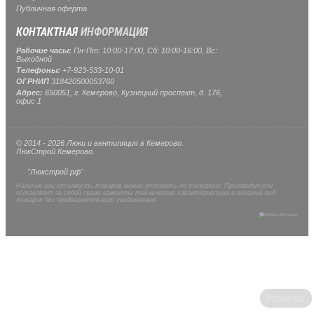
Публичная оферта
КОНТАКТНАЯ
ИНФОРМАЦИЯ
Рабочие часы:
Пн-Пт: 10:00-17:00, Сб: 10:00-16:00, Вс:
Выходной
Телефоны:
+7-923-533-10-01
ОГРНИП
318420500053760
Адрес:
650051, г. Кемерово, Кузнецкий проспект, д. 176,
офис 1
© 2014 - 2026 Люки и вентиляция в Кемерово.
ЛюкСтрой Кемерово.
"Люкстрой.рф"
Наличие или стоимость товаров можно уточнить по телефону. Производители
оставляют за собой право изменять технические характеристики и внешний вид
товаров без предварительного уведомления.
Наверх