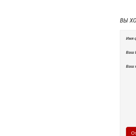
ВЫ Х
Имя 
Ваш E
Ваш 