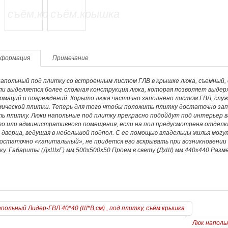
формация
Примечание
напольный под плитку со встроенным листом ГЛВ в крышке люка, съемный
и выделяется более сложная конструкция люка, которая позволяет выдерж
рмаций и повреждений. Корыто люка частично заполнено листом ГВЛ, служ
мической плитки. Теперь для того чтобы положить плитку достаточно зап
ь плитку. Люки напольные под плитку прекрасно подойдут под интерьер в
го или административного помещения, если на пол предусмотрена отделк
дверца, ведущая в небольшой подпол. С ее помощью владельцы жилья могу
достаточно «капитальный», не придется его вскрывать при возникновении
у. Габариты (ДхШхГ) мм 500х500х50 Проем в свету (ДхШ) мм 440х440 Размер
польный Лидер-ГВЛ 40*40 (Ш*В,см) , под плитку, съём.крышка
Люк напольн