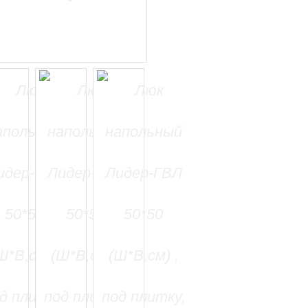
=======================