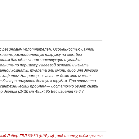
, с резиновым уплотнителем. Особенностью данной
ивать распределенную нагрузку на люк, без
ащим для облегчения конструкции и укладки
олнить по периметру клеевой основой и начать
анной комнаты, туалета или кухни, либо для другого
а кафелем. Например, в частном доме это может
т быстро получить доступ к трубам. При этом если
 сантехнических проблем — достаточно будет снять
 дверцы (ДхШ) мм 495х495 Вес изделия кг 6,7
ый Лидер-ГВЛ 60*60 (Ш*В,см) , под плитку, съём.крышка