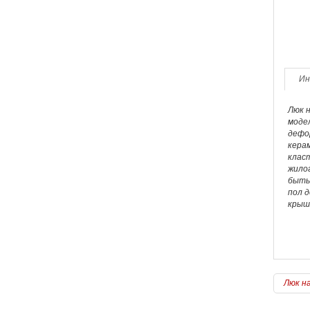
Ин
Люк 
модел
дефо
кера
класт
жило
быть 
пол 
крышк
Люк на