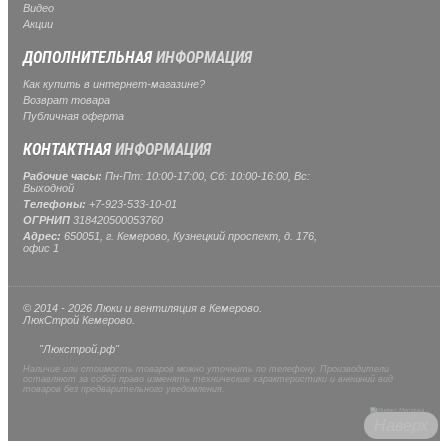
Видео
Акции
ДОПОЛНИТЕЛЬНАЯ
ИНФОРМАЦИЯ
Как купить в интернет-магазине?
Возврат товара
Публичная оферта
КОНТАКТНАЯ
ИНФОРМАЦИЯ
Рабочие часы:
Пн-Пт: 10:00-17:00, Сб: 10:00-16:00, Вс:
Выходной
Телефоны:
+7-923-533-10-01
ОГРНИП
318420500053760
Адрес:
650051, г. Кемерово, Кузнецкий проспект, д. 176,
офис 1
© 2014 - 2026 Люки и вентиляция в Кемерово.
ЛюкСтрой Кемерово.
"Люкстрой.рф"
Наличие или стоимость товаров можно уточнить по телефону. Производители
оставляют за собой право изменять технические характеристики и внешний вид
товаров без предварительного уведомления.
Наверх