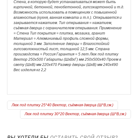
Стена, в которую будет устанавливаться может быть
кирпичной, бетонной, пенобетонной, гипсокартонной и т.д.
Возможность использовать в помещениях с повышенной
влажностью (кухня, ванная комната и т.п.). Открывается и
закрывается нажатием. Тип открывания = нажатием,
съёмная дверца с ограничителем открывания. Применение
= Стена Тип покрытия = плитка, мозаика, гранит
Материал = Алюминиевый профиль сложной формы,
толщиной 3 мм. Заполнение дверцы = Влагостойкий
гипсоволокнистый лист, толщиной 12,5 мм. Страна
производства = Россия Гарантия = 5 лет Люк под плитку
Вектор 250х500 Габариты (ШхВхГ) мм 250х500х40 Проем в
свету (ШхВ) мм 220х470 Размер дверцы (ШхВ) мм 240х490
Вес изделия кг 2,2
Люк под плитку 25*40 Вектор, съёмная дверца (Ш*В,см.)
Люк под плитку 30*20 Вектор, съёмная дверца (Ш*В,см.)
ВЫ ХОТЕЛИ БЫ
ОСТАВИТЬ СВОЙ ОТЗЫВ?