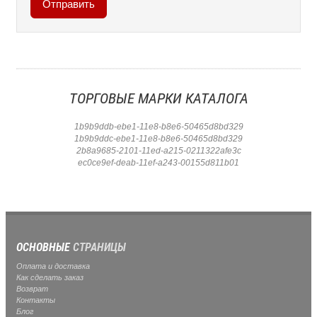
ТОРГОВЫЕ МАРКИ КАТАЛОГА
1b9b9ddb-ebe1-11e8-b8e6-50465d8bd329
1b9b9ddc-ebe1-11e8-b8e6-50465d8bd329
2b8a9685-2101-11ed-a215-0211322afe3c
ec0ce9ef-deab-11ef-a243-00155d811b01
ОСНОВНЫЕ
СТРАНИЦЫ
Оплата и доставка
Как сделать заказ
Возврат
Контакты
Блог