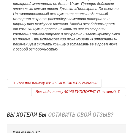
толщиной материала не более 10 мм. Принцип действия
этого люка весьма прост. Крышка «Гиппократа-П» съемная.
На смонтированный люк нужно наклеить отделочный
материал сохраняя раскладку элементов материала и
ширину шва между его частями. Чтобы освободить проем
от крышки нужно просто нажать на нее со стороны
крепления замков-защелок и аккуратно извлечь крышку люка
из проема. При использовании люка модели «Гиппократ-П»
рекомендуем снимать крышку и вставлять ее в проем люка
с особой осторожностью.
Люк под плитку 40*20 ГИППОКРАТ-П съемный
Люк под плитку 40*40 ГИППОКРАТ-П съемный
ВЫ ХОТЕЛИ БЫ
ОСТАВИТЬ СВОЙ ОТЗЫВ?
Имя фамилия *