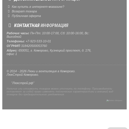
Как купить в интернет-магазине?
Возврат товара
Публичная оферта
КОНТАКТНАЯ
ИНФОРМАЦИЯ
Рабочие часы:
Пн-Пт: 10:00-17:00, Сб: 10:00-16:00, Вс:
Выходной
Телефоны:
+7-923-533-10-01
ОГРНИП
318420500053760
Адрес:
650051, г. Кемерово, Кузнецкий проспект, д. 176,
офис 1
© 2014 - 2026 Люки и вентиляция в Кемерово.
ЛюкСтрой Кемерово.
"Люкстрой.рф"
Наличие или стоимость товаров можно уточнить по телефону. Производители
оставляют за собой право изменять технические характеристики и внешний вид
товаров без предварительного уведомления.