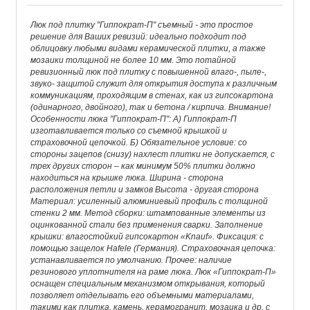
Люк под плитку "Гиппократ-П" съемный - это простое
решение для Ваших ревизий: идеально подходит под
облицовку любыми видами керамической плитки, а также
мозаики толщиной не более 10 мм. Это потайной
ревизионный люк под плитку с повышенной влаго-, пыле-,
звуко- защитой служит для открытия доступа к различным
коммуникациям, проходящим в стенах, как из гипсокартона
(одинарного, двойного), так и бетона / кирпича. Внимание!
Особенности люка "Гиппократ-П": А) Гиппократ-П
изготавливается только со съемной крышкой и
страховочной цепочкой. Б) Обязательное условие: со
стороны зацепов (снизу) нахлест плитки не допускается, с
трех других сторон – как минимум 50% плитки должно
находиться на крышке люка. Ширина - сторона
расположения петли и замков Высота - другая сторона
Материал: усиленный алюминиевый профиль с толщиной
стенки 2 мм. Метод сборки: штампованные элементы из
оцинкованной стали без применения сварки. Заполнение
крышки: влагостойкий гипсокартон «Knauf». Фиксация: с
помощью защелок Hafele (Германия). Страховочная цепочка:
устанавливается по умолчанию. Прочее: наличие
резинового уплотнителя на раме люка. Люк «Гиппократ-П»
оснащен специальным механизмом открывания, который
позволяет отделывать его объемными материалами,
такими как плитка, камень, керамогранит, мозаика и др. с