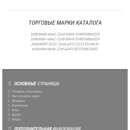
ТОРГОВЫЕ МАРКИ КАТАЛОГА
1b9b9ddb-ebe1-11e8-b8e6-50465d8bd329
1b9b9ddc-ebe1-11e8-b8e6-50465d8bd329
2b8a9685-2101-11ed-a215-0211322afe3c
ec0ce9ef-deab-11ef-a243-00155d811b01
ОСНОВНЫЕ
СТРАНИЦЫ
Оплата и доставка
Как сделать заказ
Возврат
Контакты
Блог
Видео
Акции
ДОПОЛНИТЕЛЬНАЯ
ИНФОРМАЦИЯ