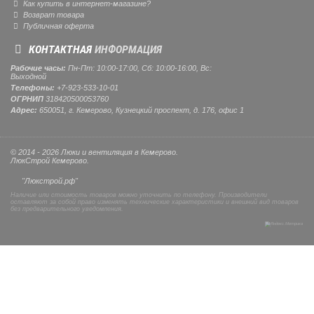
Как купить в интернет-магазине?
Возврат товара
Публичная оферта
КОНТАКТНАЯ
ИНФОРМАЦИЯ
Рабочие часы:
Пн-Пт: 10:00-17:00, Сб: 10:00-16:00, Вс:
Выходной
Телефоны:
+7-923-533-10-01
ОГРНИП
318420500053760
Адрес:
650051, г. Кемерово, Кузнецкий проспект, д. 176, офис 1
© 2014 - 2026 Люки и вентиляция в Кемерово.
ЛюкСтрой Кемерово.
"Люкстрой.рф"
Наличие или стоимость товаров можно уточнить по телефону. Производители
оставляют за собой право изменять технические характеристики и внешний вид товаров
без предварительного уведомления.