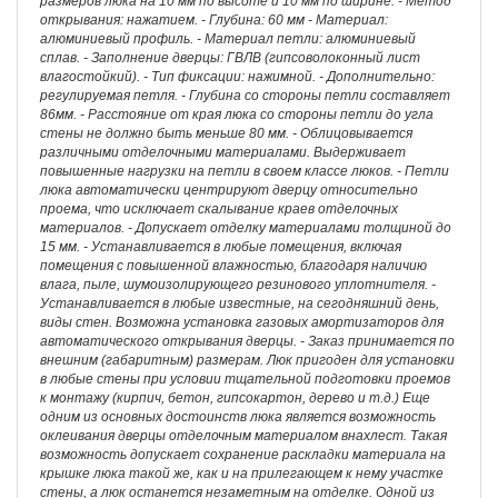
размеров люка на 10 мм по высоте и 10 мм по ширине. - Метод
открывания: нажатием. - Глубина: 60 мм - Материал:
алюминиевый профиль. - Материал петли: алюминиевый
сплав. - Заполнение дверцы: ГВЛВ (гипсоволоконный лист
влагостойкий). - Тип фиксации: нажимной. - Дополнительно:
регулируемая петля. - Глубина со стороны петли составляет
86мм. - Расстояние от края люка со стороны петли до угла
стены не должно быть меньше 80 мм. - Облицовывается
различными отделочными материалами. Выдерживает
повышенные нагрузки на петли в своем классе люков. - Петли
люка автоматически центрируют дверцу относительно
проема, что исключает скалывание краев отделочных
материалов. - Допускает отделку материалами толщиной до
15 мм. - Устанавливается в любые помещения, включая
помещения с повышенной влажностью, благодаря наличию
влага, пыле, шумоизолирующего резинового уплотнителя. -
Устанавливается в любые известные, на сегодняшний день,
виды стен. Возможна установка газовых амортизаторов для
автоматического открывания дверцы. - Заказ принимается по
внешним (габаритным) размерам. Люк пригоден для установки
в любые стены при условии тщательной подготовки проемов
к монтажу (кирпич, бетон, гипсокартон, дерево и т.д.) Еще
одним из основных достоинств люка является возможность
оклеивания дверцы отделочным материалом внахлест. Такая
возможность допускает сохранение раскладки материала на
крышке люка такой же, как и на прилегающем к нему участке
стены, а люк останется незаметным на отделке. Одной из