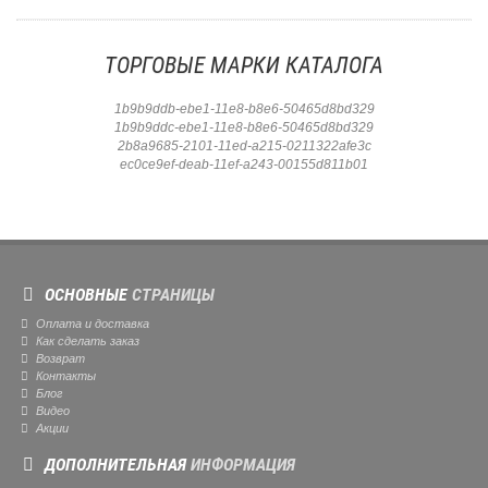
ТОРГОВЫЕ МАРКИ КАТАЛОГА
1b9b9ddb-ebe1-11e8-b8e6-50465d8bd329
1b9b9ddc-ebe1-11e8-b8e6-50465d8bd329
2b8a9685-2101-11ed-a215-0211322afe3c
ec0ce9ef-deab-11ef-a243-00155d811b01
ОСНОВНЫЕ
СТРАНИЦЫ
Оплата и доставка
Как сделать заказ
Возврат
Контакты
Блог
Видео
Акции
ДОПОЛНИТЕЛЬНАЯ
ИНФОРМАЦИЯ