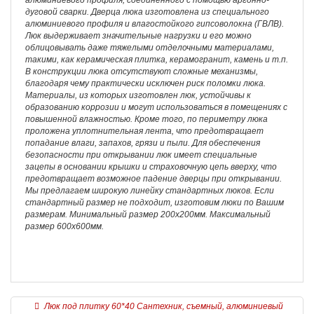
алюминиевого профиля, соединенного с помощью аргонно-
дуговой сварки. Дверца люка изготовлена из специального
алюминиевого профиля и влагостойкого гипсоволокна (ГВЛВ).
Люк выдерживает значительные нагрузки и его можно
облицовывать даже тяжелыми отделочными материалами,
такими, как керамическая плитка, керамогранит, камень и т.п.
В конструкции люка отсутствуют сложные механизмы,
благодаря чему практически исключен риск поломки люка.
Материалы, из которых изготовлен люк, устойчивы к
образованию коррозии и могут использоваться в помещениях с
повышенной влажностью. Кроме того, по периметру люка
проложена уплотнительная лента, что предотвращает
попадание влаги, запахов, грязи и пыли. Для обеспечения
безопасности при открывании люк имеет специальные
зацепы в основании крышки и страховочную цепь вверху, что
предотвращает возможное падение дверцы при открывании.
Мы предлагаем широкую линейку стандартных люков. Если
стандартный размер не подходит, изготовим люки по Вашим
размерам. Минимальный размер 200х200мм. Максимальный
размер 600х600мм.
Люк под плитку 60*40 Сантехник, съемный, алюминиевый