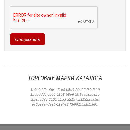
ТОРГОВЫЕ МАРКИ КАТАЛОГА
1b9b9ddb-ebe1-11e8-b8e6-50465d8bd329
1b9b9ddc-ebe1-11e8-b8e6-50465d8bd329
2b8a9685-2101-11ed-a215-0211322afe3c
ec0ce9ef-deab-11ef-a243-00155d811b01