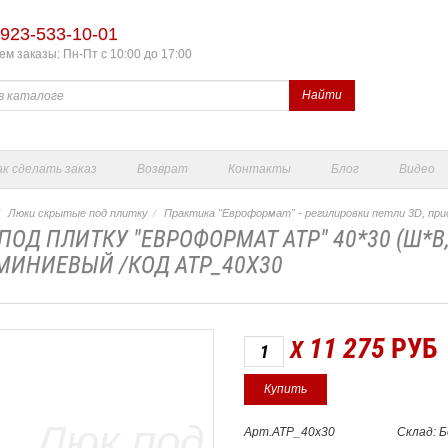
923-533-10-01
м заказы: Пн-Пт с 10:00 до 17:00
Найти
ак сделать заказ
Возврат
Контакты
Блог
Видео
Люки скрытые под плитку
Практика "Евроформат" - регилировки петли 3D, при
ПОД ПЛИТКУ "ЕВРОФОРМАТ АТР" 40*30 (Ш*В
ИНИЕВЫЙ /КОД АТР_40Х30
11 275
РУБ
X
Арт.АТР_40х30
Склад: 