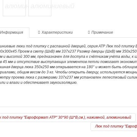
Информация
Характеристики
Примечание
иниевые люки под плитку с распашной дверцей, серия АТР Люк под плитку
0х300х45 Проем в свету (ШхВ) мм 337х237 Размер дверцы (ШхВ) мм 350х250 
м и высотой 300 мм, предназначен для доступа к счётчикам учёта воды, к ш
 в 45 мм и отсутствие выступающих элементов петли помогают экономит
ашная дверца люка 350х250 мм открывается на 180° и может быть облицо
риалами, общим весом до 3 кг. Чтобы открыть дверцу, используется мощ
метру проема люка с размерами 337х237 мм установлен лепестковый сил
ли и влаги и обеспечивает звукоизоляцию.
 под плитку "Евроформат АТР" 30*90 (Ш*В,см.), нажимной, алюминиевый
Люк под плитку "Евроф