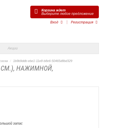
Корзина ждет
Выберите любое предложение
Вход
Регистрация
Акции
соска
1b9b9ddb-ebe1-11e8-b8e6-50465d8bd329
,СМ.), НАЖИМНОЙ,
Большой запас