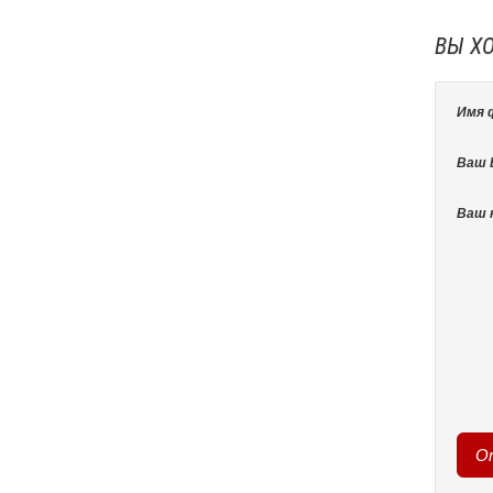
ВЫ Х
Имя 
Ваш E
Ваш 