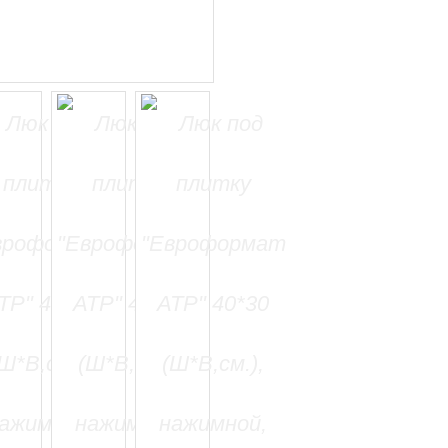
=======================