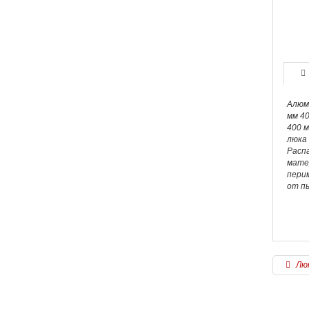
Алюм
мм 40
400 м
люка
Расп
мате
пери
от пы
Люк