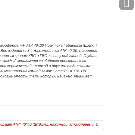
 Евроформат-Р АТР 40х30 Практика Габариты (ШхВхГ)
Вес изделия кг 3,4 Нажимной люк АТР 40-30, с шириной
аровым кранам ХВС и ГВС, к сливу под ванной. Глубина
ь каждый миллиметр свободного пространства.
вана керамической плиткой и другими отделочными
ный магнитно-нажимной замок CombiTOUCH®. По
иконовый уплотнитель, который надежно защищает
ормат АТР" 40*40 (Ш*В,см.), нажимной, алюминиевый