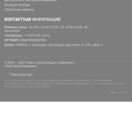
Как купить в интернет-магазине?
Возврат товара
Публичная оферта
КОНТАКТНАЯ
ИНФОРМАЦИЯ
Рабочие часы:
Пн-Пт: 10:00-17:00, Сб: 10:00-16:00, Вс:
Выходной
Телефоны:
+7-923-533-10-01
ОГРНИП
318420500053760
Адрес:
650051, г. Кемерово, Кузнецкий проспект, д. 176, офис 1
© 2014 - 2026 Люки и вентиляция в Кемерово.
ЛюкСтрой Кемерово.
"Люкстрой.рф"
Наличие или стоимость товаров можно уточнить по телефону. Производители
оставляют за собой право изменять технические характеристики и внешний вид товаров
без предварительного уведомления.