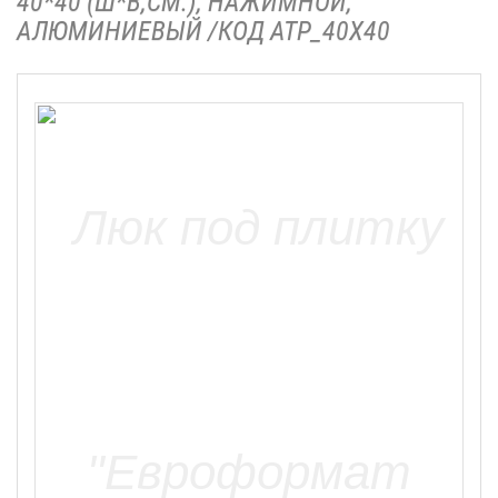
40*40 (Ш*В,СМ.), НАЖИМНОЙ,
АЛЮМИНИЕВЫЙ /КОД АТР_40Х40