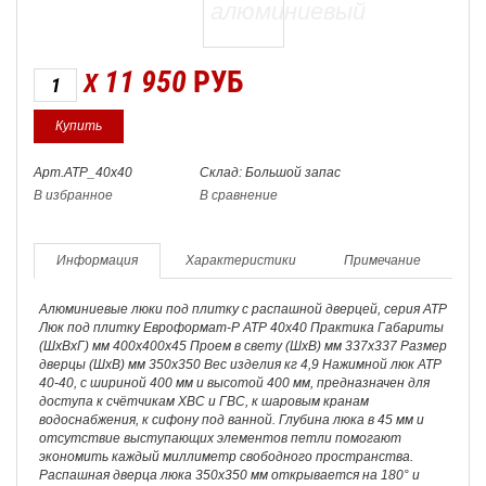
11 950
РУБ
X
Арт.АТР_40х40
Склад: Большой запас
В избранное
В сравнение
Информация
Характеристики
Примечание
Алюминиевые люки под плитку с распашной дверцей, серия АТР
Люк под плитку Евроформат-Р АТР 40х40 Практика Габариты
(ШхВхГ) мм 400х400х45 Проем в свету (ШхВ) мм 337х337 Размер
дверцы (ШхВ) мм 350х350 Вес изделия кг 4,9 Нажимной люк АТР
40-40, с шириной 400 мм и высотой 400 мм, предназначен для
доступа к счётчикам ХВС и ГВС, к шаровым кранам
водоснабжения, к сифону под ванной. Глубина люка в 45 мм и
отсутствие выступающих элементов петли помогают
экономить каждый миллиметр свободного пространства.
Распашная дверца люка 350х350 мм открывается на 180° и