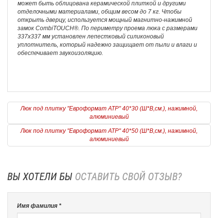
может быть облицована керамической плиткой и другими
отделочными материалами, общим весом до 7 кг. Чтобы
открыть дверцу, используется мощный магнитно-нажимной
замок CombiTOUCH®. По периметру проема люка с размерами
337х337 мм установлен лепестковый силиконовый
уплотнитель, который надежно защищает от пыли и влаги и
обеспечивает звукоизоляцию.
Люк под плитку "Евроформат АТР" 40*30 (Ш*В,см.), нажимной,
алюминиевый
Люк под плитку "Евроформат АТР" 40*50 (Ш*В,см.), нажимной,
алюминиевый
ВЫ ХОТЕЛИ БЫ
ОСТАВИТЬ СВОЙ ОТЗЫВ?
Имя фамилия *