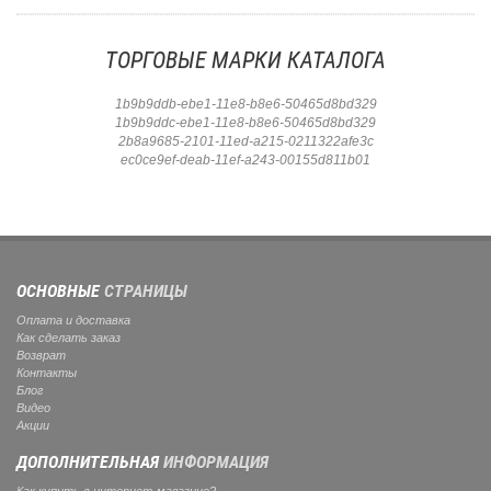
ТОРГОВЫЕ МАРКИ КАТАЛОГА
1b9b9ddb-ebe1-11e8-b8e6-50465d8bd329
1b9b9ddc-ebe1-11e8-b8e6-50465d8bd329
2b8a9685-2101-11ed-a215-0211322afe3c
ec0ce9ef-deab-11ef-a243-00155d811b01
ОСНОВНЫЕ
СТРАНИЦЫ
Оплата и доставка
Как сделать заказ
Возврат
Контакты
Блог
Видео
Акции
ДОПОЛНИТЕЛЬНАЯ
ИНФОРМАЦИЯ