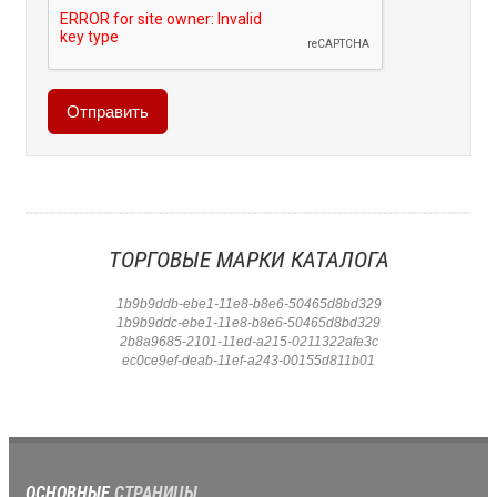
ТОРГОВЫЕ МАРКИ КАТАЛОГА
1b9b9ddb-ebe1-11e8-b8e6-50465d8bd329
1b9b9ddc-ebe1-11e8-b8e6-50465d8bd329
2b8a9685-2101-11ed-a215-0211322afe3c
ec0ce9ef-deab-11ef-a243-00155d811b01
ОСНОВНЫЕ
СТРАНИЦЫ