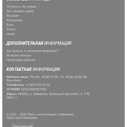
Оплата и доставка
Как сделать заказ
Возврат
Контакты
Блог
Видео
Акции
ДОПОЛНИТЕЛЬНАЯ
ИНФОРМАЦИЯ
Как купить в интернет-магазине?
Возврат товара
Публичная оферта
КОНТАКТНАЯ
ИНФОРМАЦИЯ
Рабочие часы:
Пн-Пт: 10:00-17:00, Сб: 10:00-16:00, Вс:
Выходной
Телефоны:
+7-923-533-10-01
ОГРНИП
318420500053760
Адрес:
650051, г. Кемерово, Кузнецкий проспект, д. 176,
офис 1
© 2014 - 2026 Люки и вентиляция в Кемерово.
ЛюкСтрой Кемерово.
"Люкстрой.рф"