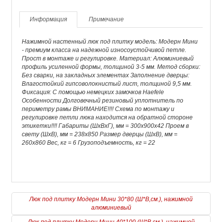
Информация
Примечание
Нажимной настенный люк под плитку модель: Модерн Мини
- премиум класса на надежной износоустойчивой петле.
Прост в монтаже и регулировке. Материал: Алюминиевый
профиль усиленной формы, толщиной 3-5 мм. Метод сборки:
Без сварки, на закладных элементах Заполнение дверцы:
Влагостойкий гипсоволокнистый лист, толщиной 9,5 мм.
Фиксация: С помощью немецких замочков Haefele
Особенности Долговечный резиновый уплотнитель по
периметру рамы ВНИМАНИЕ!!!! Схема по монтажу и
регулировке петли люка находится на обратной стороне
этикетки!!!! Габариты (ШхВхГ), мм = 300х900х42 Проем в
свету (ШхВ), мм = 238х850 Размер дверцы (ШхВ), мм =
260х860 Вес, кг = 6 Грузоподъемность, кг = 22
Люк под плитку Модерн Мини 30*80 (Ш*В,см.), нажимной
алюминиевый