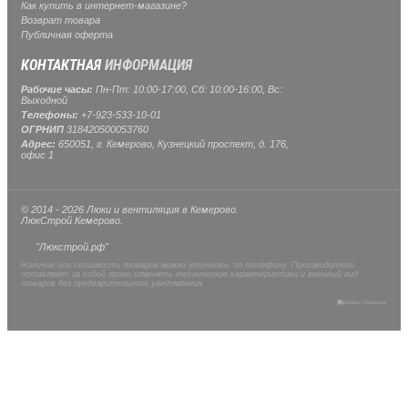
Как купить в интернет-магазине?
Возврат товара
Публичная оферта
КОНТАКТНАЯ
ИНФОРМАЦИЯ
Рабочие часы:
Пн-Пт: 10:00-17:00, Сб: 10:00-16:00, Вс:
Выходной
Телефоны:
+7-923-533-10-01
ОГРНИП
318420500053760
Адрес:
650051, г. Кемерово, Кузнецкий проспект, д. 176,
офис 1
© 2014 - 2026 Люки и вентиляция в Кемерово.
ЛюкСтрой Кемерово.
"Люкстрой.рф"
Наличие или стоимость товаров можно уточнить по телефону. Производители
оставляют за собой право изменять технические характеристики и внешний вид
товаров без предварительного уведомления.