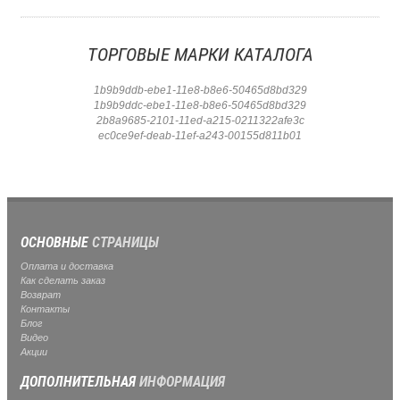
ТОРГОВЫЕ МАРКИ КАТАЛОГА
1b9b9ddb-ebe1-11e8-b8e6-50465d8bd329
1b9b9ddc-ebe1-11e8-b8e6-50465d8bd329
2b8a9685-2101-11ed-a215-0211322afe3c
ec0ce9ef-deab-11ef-a243-00155d811b01
ОСНОВНЫЕ
СТРАНИЦЫ
Оплата и доставка
Как сделать заказ
Возврат
Контакты
Блог
Видео
Акции
ДОПОЛНИТЕЛЬНАЯ
ИНФОРМАЦИЯ