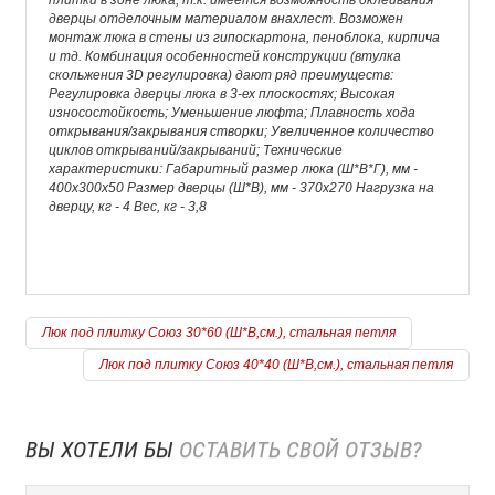
плитки в зоне люка, т.к. имеется возможность оклеивания
дверцы отделочным материалом внахлест. Возможен
монтаж люка в стены из гипоскартона, пеноблока, кирпича
и тд. Комбинация особенностей конструкции (втулка
скольжения 3D регулировка) дают ряд преимуществ:
Регулировка дверцы люка в 3-ех плоскостях; Высокая
износостойкость; Уменьшение люфта; Плавность хода
открывания/закрывания створки; Увеличенное количество
циклов открываний/закрываний; Технические
характеристики: Габаритный размер люка (Ш*В*Г), мм -
400х300х50 Размер дверцы (Ш*В), мм - 370х270 Нагрузка на
дверцу, кг - 4 Вес, кг - 3,8
Люк под плитку Союз 30*60 (Ш*В,см.), стальная петля
Люк под плитку Союз 40*40 (Ш*В,см.), стальная петля
ВЫ ХОТЕЛИ БЫ
ОСТАВИТЬ СВОЙ ОТЗЫВ?