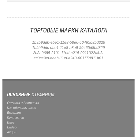
ТОРГОВЫЕ МАРКИ КАТАЛОГА
1b9b9ddb-ebe1-11e8-b8e6-50465d8bd329
1b9b9ddc-ebe1-11e8-b8e6-50465d8bd329
2b8a9685-2101-11ed-a215-0211322afe3c
ec0ce9ef-deab-11ef-a243-00155d811b01
ОСНОВНЫЕ
СТРАНИЦЫ
Оплата и доставка
Как сделать заказ
Возврат
Контакты
Блог
Видео
Акции