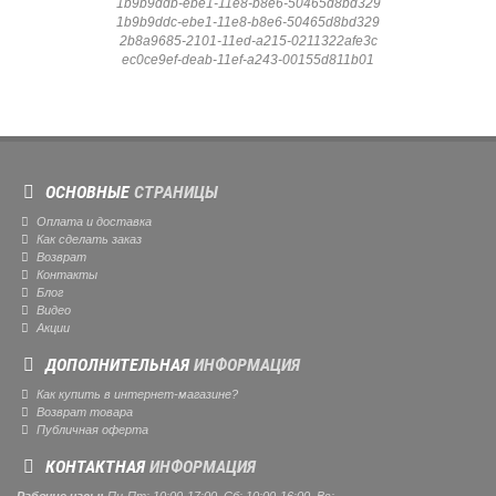
1b9b9ddb-ebe1-11e8-b8e6-50465d8bd329
1b9b9ddc-ebe1-11e8-b8e6-50465d8bd329
2b8a9685-2101-11ed-a215-0211322afe3c
ec0ce9ef-deab-11ef-a243-00155d811b01
ОСНОВНЫЕ
СТРАНИЦЫ
Оплата и доставка
Как сделать заказ
Возврат
Контакты
Блог
Видео
Акции
ДОПОЛНИТЕЛЬНАЯ
ИНФОРМАЦИЯ
Как купить в интернет-магазине?
Возврат товара
Публичная оферта
КОНТАКТНАЯ
ИНФОРМАЦИЯ