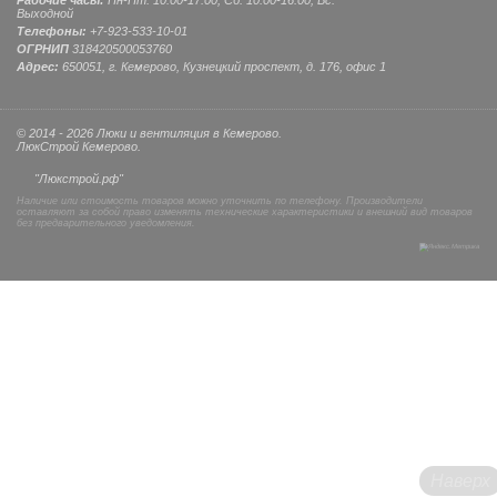
Рабочие часы:
Пн-Пт: 10:00-17:00, Сб: 10:00-16:00, Вс:
Выходной
Телефоны:
+7-923-533-10-01
ОГРНИП
318420500053760
Адрес:
650051, г. Кемерово, Кузнецкий проспект, д. 176, офис 1
© 2014 - 2026 Люки и вентиляция в Кемерово.
ЛюкСтрой Кемерово.
"Люкстрой.рф"
Наличие или стоимость товаров можно уточнить по телефону. Производители
оставляют за собой право изменять технические характеристики и внешний вид товаров
без предварительного уведомления.
Наверх