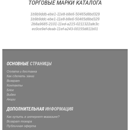
ТОРГОВЫЕ МАРКИ КАТАЛОГА
1b9b9ddb-ebe1-11e8-b8e6-50465d8bd329
1b9b9ddc-ebe1-11e8-b8e6-50465d8bd329
2b8a9685-2101-11ed-a215-0211322afe3c
ec0ce9ef-deab-11ef-a243-00155d811b01
ОСНОВНЫЕ
СТРАНИЦЫ
Оплата и доставка
Как сделать заказ
Возврат
Контакты
Блог
Видео
Акции
ДОПОЛНИТЕЛЬНАЯ
ИНФОРМАЦИЯ
Как купить в интернет-магазине?
Возврат товара
Публичная оферта