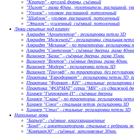
"Кратер" - круглой формы, съёмный
"Пилот" - рама 40мм., уплотнитель, распашной, у
"Уголок" - уголком, распашной, потолочный
"Шаблон" - уголком, распашной, потолочный
"Эталон" - усиленный, съёмный, потолочный
Люки скрытые под плитку
Алкрафт "Архитектор" - регилировки петли 3D
Алкрафт "Инженер2" - регилировки, стальная петл
Алкрафт "Механик" - по траектории, регилировки 
Алкрафт "Сантехник"- съёмные дверцы, рама 40мм
Визионер "Базис" - съёмные дверцы, рама 35мм.
Визионер "Вектор"- съёмные дверцы, рама 40мм.
Визионер "Модерн" - регилировки петли 3D
Визионер "Триумф" - по траектории, без регулиров
Практика "Евроформат" - регилировки петли 3D, п
Практика "Формат - КН" - стальные, регилировки 
Практика "ФОРМАТ" серии "МН" - со сдвижной дв
Хаммер "Гиппократ-П" - съёмные дверцы
Хаммер "Слава" - по траектории, регилировки петл
Хаммер "Союз" - стальная петля, регилировки 3D
Хаммер "Стил" - стальные, регилировки петли 3D
Напольные люки
"Барьер" - съёмные, влагозащищенные
"Бонд" - с амортизаторами, стальные с ребрами 
"Компакт30" - съёмные, заполняемые 30мм.