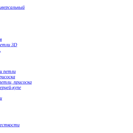
ниверсальный
я
петли 3D
.
ки петли
рисоска
петли, присоска
ерцей-купе
и
жесткости