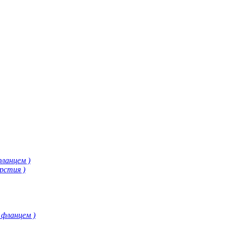
фланцем )
рстия )
 фланцем )