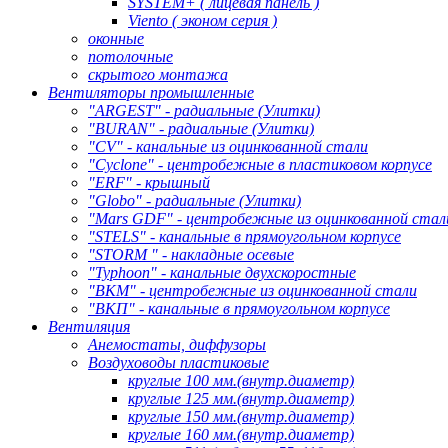
SYSTEM+ ( лицевая панель )
Viento ( эконом серия )
оконные
потолочные
скрытого монтажа
Вентиляторы промышленные
"ARGEST" - радиальные (Улитки)
"BURAN" - радиальные (Улитки)
"CV" - канальные из оцинкованной стали
"Cyclone" - центробежные в пластиковом корпусе
"ERF" - крышный
"Globo" - радиальные (Улитки)
"Mars GDF" - центробежные из оцинкованной стал
"STELS" - канальные в прямоугольном корпусе
"STORM " - накладные осевые
"Typhoon" - канальные двухскоростные
"ВКМ" - центробежные из оцинкованной стали
"ВКП" - канальные в прямоугольном корпусе
Вентиляция
Анемостаты, диффузоры
Воздуховоды пластиковые
круглые 100 мм.(внутр.диаметр)
круглые 125 мм.(внутр.диаметр)
круглые 150 мм.(внутр.диаметр)
круглые 160 мм.(внутр.диаметр)