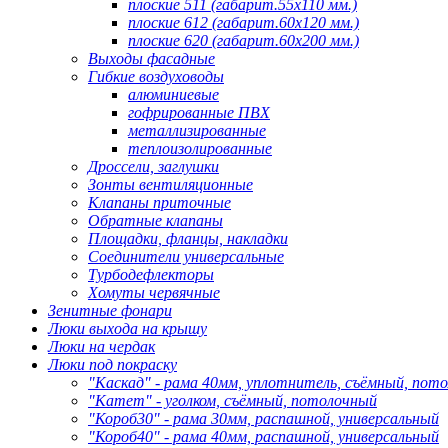
плоские 511 (габарит.55х110 мм.)
плоские 612 (габарит.60х120 мм.)
плоские 620 (габарит.60х200 мм.)
Выходы фасадные
Гибкие воздуховоды
алюминиевые
гофрированные ПВХ
металлизированные
теплоизолированные
Дроссели, заглушки
Зонты вентиляционные
Клапаны приточные
Обратные клапаны
Площадки, фланцы, накладки
Соединители универсальные
Турбодефлекторы
Хомуты червячные
Зенитные фонари
Люки выхода на крышу
Люки на чердак
Люки под покраску
"Каскад" - рама 40мм, уплотнитель, съёмный, пот
"Катет" - уголком, съёмный, потолочный
"Короб30" - рама 30мм, распашной, универсальный
"Короб40" - рама 40мм, распашной, универсальный