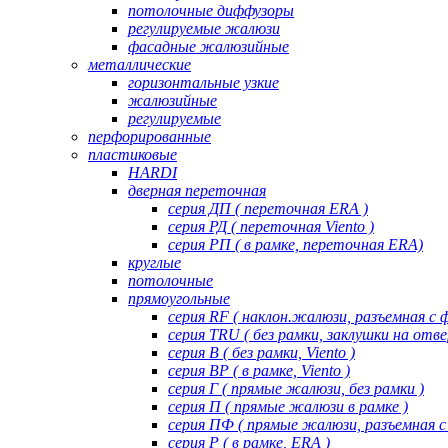
потолочные диффузоры
регулируемые жалюзи
фасадные жалюзийные
металлические
горизонтальные узкие
жалюзийные
регулируемые
перфорированные
пластиковые
HARDI
дверная переточная
серия ДП ( переточная ERA )
серия РД ( переточная Viento )
серия РП ( в рамке, переточная ERA)
круглые
потолочные
прямоугольные
серия RF ( наклон.жалюзи, разъемная с 
серия TRU ( без рамки, заклушки на отве
серия В ( без рамки, Viento )
серия ВР ( в рамке, Viento )
серия Г ( прямые жалюзи, без рамки )
серия П ( прямые жалюзи в рамке )
серия ПФ ( прямые жалюзи, разъемная с
серия Р ( в рамке, ERA )