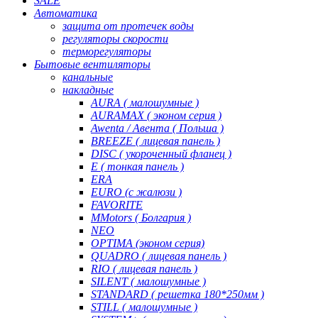
SALE
Автоматика
защита от протечек воды
регуляторы скорости
терморегуляторы
Бытовые вентиляторы
канальные
накладные
AURA ( малошумные )
AURAMAX ( эконом серия )
Awenta / Авента ( Польша )
BREEZE ( лицевая панель )
DISC ( укороченный фланец )
E ( тонкая панель )
ERA
EURO (с жалюзи )
FAVORITE
MMotors ( Болгария )
NEO
OPTIMA (эконом серия)
QUADRO ( лицевая панель )
RIO ( лицевая панель )
SILENT ( малошумные )
STANDARD ( решетка 180*250мм )
STILL ( малошумные )