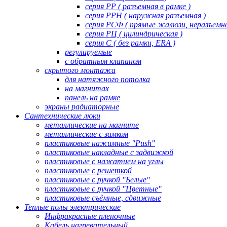
серия РР ( разъемная в рамке )
серия РРН ( наружная разъемная )
серия РСФ ( прямые жалюзи, неразъемна
серия РЦ ( цилиндрическая )
серия С ( без рамки, ERA )
регулируемые
с обратным клапаном
скрытого монтажа
для натяжного потолка
на магнитах
панель на рамке
экраны радиаторные
Сантехнические люки
металлические на магните
металлические с замком
пластиковые нажимные "Push"
пластиковые накладные с задвижкой
пластиковые с нажатием на углы
пластиковые с решеткой
пластиковые с ручкой "Белые"
пластиковые с ручкой "Цветные"
пластиковые съёмные, сдвижные
Теплые полы электрические
Инфракрасные пленочные
Кабель нагревательный