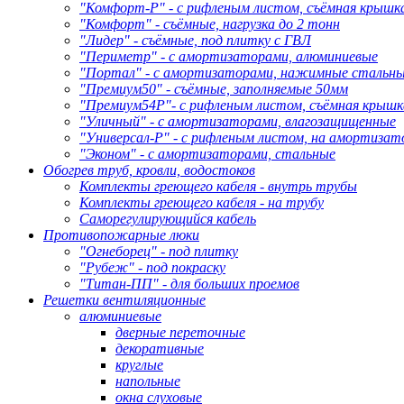
"Комфорт-Р" - с рифленым листом, съёмная крышк
"Комфорт" - съёмные, нагрузка до 2 тонн
"Лидер" - съёмные, под плитку с ГВЛ
"Периметр" - с амортизаторами, алюминиевые
"Портал" - с амортизаторами, нажимные стальн
"Премиум50" - съёмные, заполняемые 50мм
"Премиум54Р"- с рифленым листом, съёмная крышк
"Уличный" - с амортизаторами, влагозащищенные
"Универсал-Р" - с рифленым листом, на амортизат
"Эконом" - с амортизаторами, стальные
Обогрев труб, кровли, водостоков
Комплекты греющего кабеля - внутрь трубы
Комплекты греющего кабеля - на трубу
Саморегулирующийся кабель
Противопожарные люки
"Огнеборец" - под плитку
"Рубеж" - под покраску
"Титан-ПП" - для больших проемов
Решетки вентиляционные
алюминиевые
дверные переточные
декоративные
круглые
напольные
окна слуховые