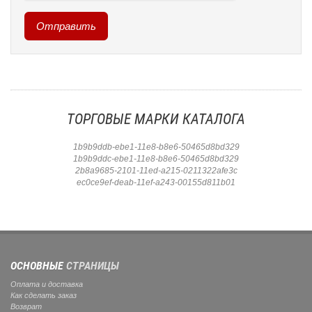
ТОРГОВЫЕ МАРКИ КАТАЛОГА
1b9b9ddb-ebe1-11e8-b8e6-50465d8bd329
1b9b9ddc-ebe1-11e8-b8e6-50465d8bd329
2b8a9685-2101-11ed-a215-0211322afe3c
ec0ce9ef-deab-11ef-a243-00155d811b01
ОСНОВНЫЕ
СТРАНИЦЫ
Оплата и доставка
Как сделать заказ
Возврат