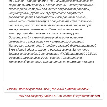
см. Высота - второй размер, см. Размер рассчитывается по
строительному проему. В основе дверцы – влагоустойчивый
гипсокартон, который поддается покрасочным работам,
штукатурным, рулонным. В результате получается
абсолютно ровная поверхность, с встроенным люком -
невидимкой. Съемная дверца оборудованна страховочными
цепочками, что позволяет обезопасить выпадение ее при
неаккуратном открывании. Скрытый монтаж этой
конструкции обеспечивается отсутствием ручки.
Оригинальный нажимной немецкий замочек позволяет
открывать и закрывать люк легким прикосновением.
Материал: алюминиевый профиль сложной формы, толщиной
3 мм. Метод сборки: аргонно-дуговая сварка. Заполнение
дверцы: влагостойкий гипсокартон (ГКЛВ), толщиной 12,5 мм.
Фиксация: немецкие замочки "Haefele". Особенности:
долговечный резиновый уплотнитель по периметру дверцы.
Люк под покраску Каскад 30*40, съемный с уплотнителем
Люк под покраску Каскад 50*50, съемный с уплотнителем